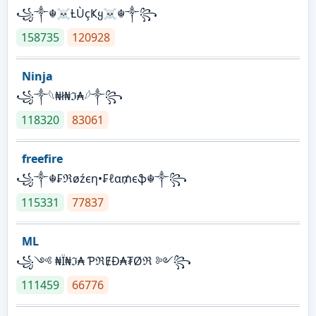
꧁༒☬☠Ƚ︎ÙçҜყ☠︎☬༒꧂
158735
120928
Ninja
꧁⁣༒𓆩₦ł₦ℑ₳𓆪༒꧂
118320
83061
freefire
꧁༒☬₣ℜøźєη•₣ℓα₥єֆ☬༒꧂
115331
77837
ML
꧁༺ ₦Ї₦ℑ₳ ƤℜɆĐ₳₮Øℜ ༻꧂
111459
66776