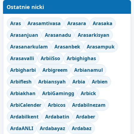
Ostatnie nicki
Aras
Arasamtivasa
Arasara
Arasaka
Arasanjuan
Arasanadu
Arasarkisyan
Arasanarkulam
Arasanbek
Arasampuk
Arasavalli
ArbiiSso
Arbighighas
Arbigharbi
Arbigreem
Arbianamul
Arbiflesh
Arbiansyah
Arbia
Arbien
Arbiakhan
ArbiGamingg
Arbick
ArbiCalender
Arbicos
Ardabilnezam
Ardabilkent
Ardabatin
Ardaber
ArdaANLI
Ardabayaz
Ardabaz