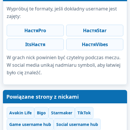
Wypróbuj te formaty, jeśli dokładny username jest
zajęty:
НастяPro
НастяStar
ItsНастя
НастяVibes
W grach nick powinien być czytelny podczas meczu.
W social media unikaj nadmiaru symboli, aby łatwiej
było cię znaleźć.
Powiązane strony z nickami
Avakin Life
Bigo
Starmaker
TikTok
Game username hub
Social username hub