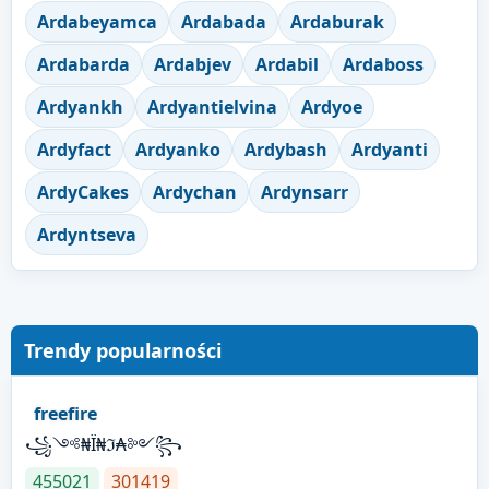
Ardabeyamca
Ardabada
Ardaburak
Ardabarda
Ardabjev
Ardabil
Ardaboss
Ardyankh
Ardyantielvina
Ardyoe
Ardyfact
Ardyanko
Ardybash
Ardyanti
ArdyCakes
Ardychan
Ardynsarr
Ardyntseva
Trendy popularności
freefire
꧁༺₦Ї₦ℑ₳༻꧂
455021
301419