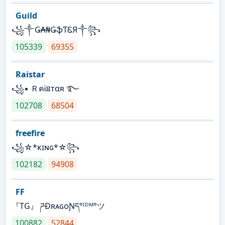
Guild
꧁༒Ǥ₳₦ǤֆƬᏋЯ༒꧂
105339
69355
Raistar
꧁▪ ＲคᎥនтαʀ ࿐
102708
68504
freefire
꧁☆*κɪɴɢ*☆꧂
102182
94908
FF
『TG』 ཌĐʀᴀɢᴏƝད°ᴵᴰᴹ°ツ
100882
52844