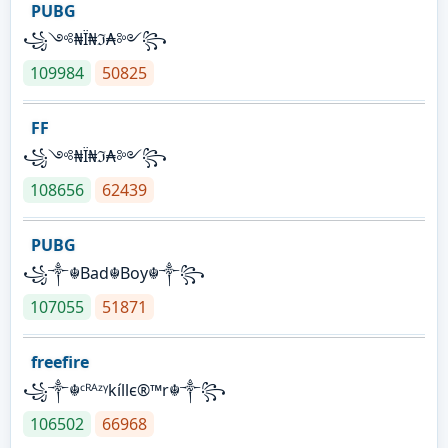
PUBG
꧁༺₦Ї₦ℑ₳༻꧂
109984
50825
FF
꧁༺₦Ї₦ℑ₳༻꧂
108656
62439
PUBG
꧁༒☬Bad☬Boy☬༒꧂
107055
51871
freefire
꧁༒☬ᶜᴿᴬᶻᵞkíllє®™r☬༒꧂
106502
66968