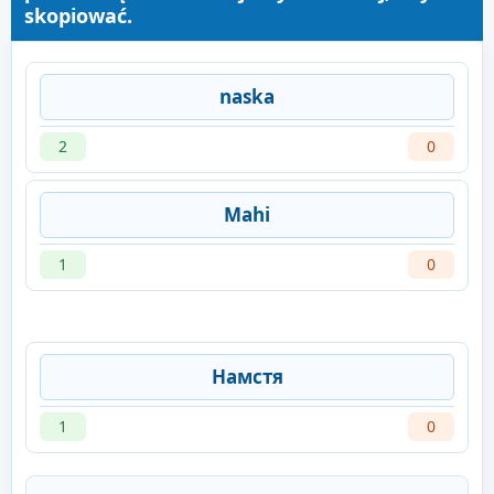
skopiować.
naska
2
0
Mahi
1
0
Намстя
1
0