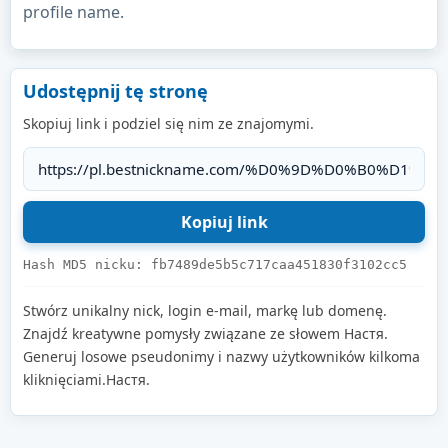
profile name.
Udostępnij tę stronę
Skopiuj link i podziel się nim ze znajomymi.
Hash MD5 nicku: fb7489de5b5c717caa451830f3102cc5
Stwórz unikalny nick, login e-mail, markę lub domenę.
Znajdź kreatywne pomysły związane ze słowem Настя.
Generuj losowe pseudonimy i nazwy użytkowników kilkoma
kliknięciami.Настя.