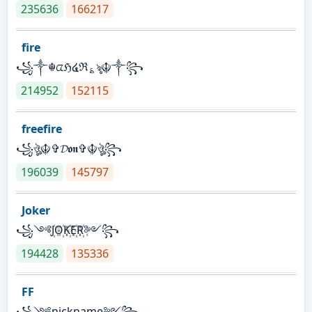
235636
166217
fire
꧁༒☬ᤂℌ໔ℜ؏ৡ☬༒꧂
214952
152115
freefire
꧁ঔৣ☬✞𝓓𝖔𝖓✞☬ঔৣ꧂
196039
145797
Joker
꧁༺J꙰O꙰K꙰E꙰R꙰༻꧂
194428
135336
FF
꧁༺nickname༻꧂