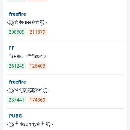
freefire
꧁☆☬κɪɴɢ☬☆꧂
298605
211879
FF
『sʜʀᴋ』•ᴮᴬᴰʙᴏʏツ
261245
126403
freefire
꧁༺J꙰O꙰K꙰E꙰R꙰༻꧂
237441
174369
PUBG
꧁༒☬sunny☬༒꧂