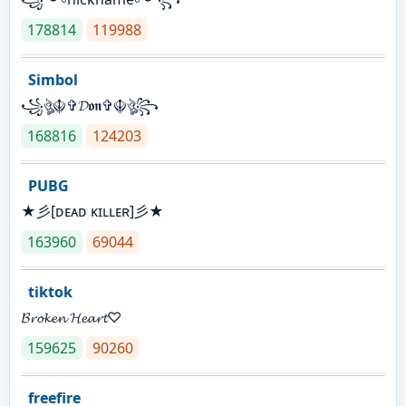
178814
119988
Simbol
꧁ঔৣ☬✞𝓓𝖔𝖓✞☬ঔৣ꧂
168816
124203
PUBG
★彡[ᴅᴇᴀᴅ ᴋɪʟʟᴇʀ]彡★
163960
69044
tiktok
𝓑𝓻𝓸𝓴𝓮𝓷 𝓗𝓮𝓪𝓻𝓽♡
159625
90260
freefire