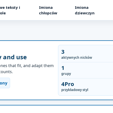
we teksty i
Imiona
Imiona
ole
chłopców
dziewczyn
3
y and use
aktywnych nicków
nes that fit, and adapt them
1
ccounts.
grupy
4Pro
rony
przykładowy styl