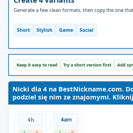
Generate a few clean formats, then copy the one that 
Short
Stylish
Game
Social
Keep it easy to read
Try a short version first
Add sym
Nicki dla 4 na BestNickname.com. Do
podziel się nim ze znajomymi. Klikni
𝟺𝚑
4𝘢𝘮
1
0
1
0