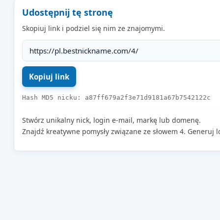
Udostępnij tę stronę
Skopiuj link i podziel się nim ze znajomymi.
Hash MD5 nicku: a87ff679a2f3e71d9181a67b7542122c
Stwórz unikalny nick, login e-mail, markę lub domenę.
Znajdź kreatywne pomysły związane ze słowem 4. Generuj l