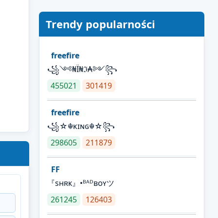
Trendy popularności
freefire
꧁༺₦Ї₦ℑ₳༻꧂
455021
301419
freefire
꧁☆☬κɪɴɢ☬☆꧂
298605
211879
FF
『sʜʀᴋ』•ᴮᴬᴰʙᴏʏツ
261245
126403