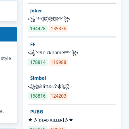
Joker
꧁༺J꙰O꙰K꙰E꙰R꙰༻꧂
194428
135336
FF
꧁༺nickname༻꧂
 style
178814
119988
Simbol
꧁ঔৣ☬✞𝓓𝖔𝖓✞☬ঔৣ꧂
168816
124203
e.
PUBG
★彡[ᴅᴇᴀᴅ ᴋɪʟʟᴇʀ]彡★