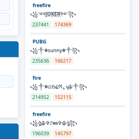
freefire
꧁༺J꙰O꙰K꙰E꙰R꙰༻꧂
237441
174369
PUBG
꧁༒☬sunny☬༒꧂
235636
166217
fire
꧁༒☬ᤂℌ໔ℜ؏ৡ☬༒꧂
214952
152115
freefire
꧁ঔৣ☬✞𝓓𝖔𝖓✞☬ঔৣ꧂
196039
145797