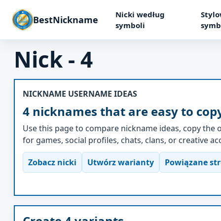
Nicki według
Stylo
BestNickname
symboli
symb
Nick - 4
NICKNAME USERNAME IDEAS
4 nicknames that are easy to cop
Use this page to compare nickname ideas, copy the o
for games, social profiles, chats, clans, or creative a
Zobacz nicki
Utwórz warianty
Powiązane st
Create 4 variants