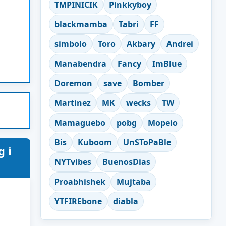
TMPINICIK
Pinkkyboy
blackmamba
Tabri
FF
simbolo
Toro
Akbary
Andrei
Manabendra
Fancy
ImBlue
Doremon
save
Bomber
Martinez
MK
wecks
TW
Mamaguebo
pobg
Mopeio
Bis
Kuboom
UnSToPaBle
 i
NYTvibes
BuenosDias
Proabhishek
Mujtaba
YTFIREbone
diabla