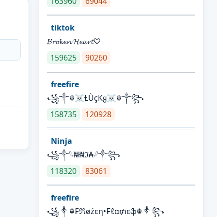
163960
69044
tiktok
𝓑𝓻𝓸𝓴𝓮𝓷 𝓗𝓮𝓪𝓻𝓽♡
159625
90260
freefire
꧁༒☬☠Ƚ︎ÙçҜყ☠︎☬༒꧂
158735
120928
Ninja
꧁⁣༒𓆩₦ł₦ℑ₳𓆪༒꧂
118320
83061
freefire
꧁༒☬₣ℜøźєη•₣ℓα₥єֆ☬༒꧂