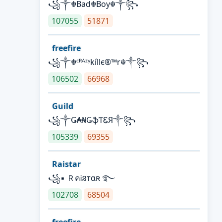
꧁༒☬Bad☬Boy☬༒꧂
107055
51871
freefire
꧁༒☬ᶜᴿᴬᶻᵞkíllє®™r☬༒꧂
106502
66968
Guild
꧁༒Ǥ₳₦ǤֆƬᏋЯ༒꧂
105339
69355
Raistar
꧁▪ ＲคᎥនтαʀ ࿐
102708
68504