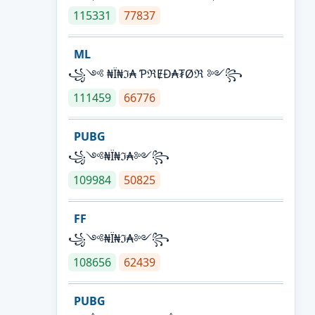
115331
77837
ML
꧁༺ ₦Ї₦ℑ₳ ƤℜɆĐ₳₮Øℜ ༻꧂
111459
66776
PUBG
꧁༺₦Ї₦ℑ₳༻꧂
109984
50825
FF
꧁༺₦Ї₦ℑ₳༻꧂
108656
62439
PUBG