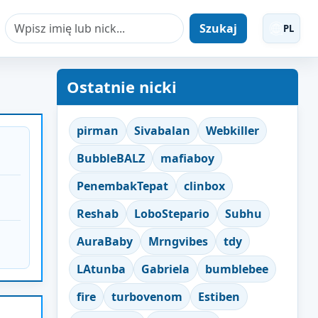
Szukaj
PL
Ostatnie nicki
pirman
Sivabalan
Webkiller
BubbleBALZ
mafiaboy
PenembakTepat
clinbox
Reshab
LoboStepario
Subhu
AuraBaby
Mrngvibes
tdy
LAtunba
Gabriela
bumblebee
fire
turbovenom
Estiben