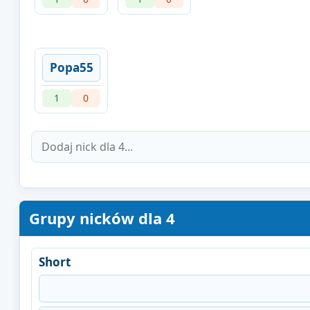
Popa55
1
0
Grupy nicków dla 4
Short