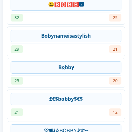
😃🅱🅾🅱🅱🆈
32
25
Bobynameisastylish
29
21
B𐍉bbץ
25
20
£€$bobby$€$
21
12
♡𝕸𝖏✩𝙱𝙾𝙱𝙱𝚈♪࿐