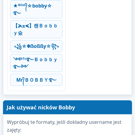
★ᴮᴼˢˢ᭄☆bobby☆
࿐
【≽ܫ≼】랜Ｂｏｂｂ
ｙ숬
꧁☆☬ẞoßßy☆꧂
༺ᵏᵀˢ࿐Ｂｏｂｂｙ
࿐༻
Mr᭄ＢＯＢＢＹ࿐
Jak używać nicków Bobby
Wypróbuj te formaty, jeśli dokładny username jest
zajęty: