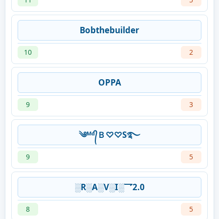
Bobthebuilder
10
2
OPPA
9
3
༄ᴹᵈ᭄Ｂ♡♡S࿐
9
5
░R░A░V░I░乛2.0
8
5