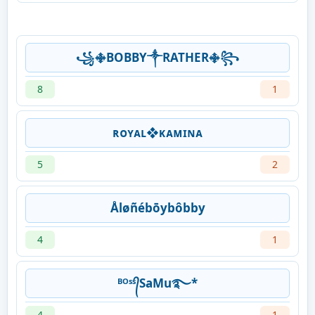
꧁࿇BOBBY༒RATHER࿇꧂
8
1
ʀᴏʏᴀʟ❖ᴋᴀᴍɪɴᴀ
5
2
Åløñébōybôbby
4
1
ᴮᴼˢˢ᭄SaMu࿐*
4
1