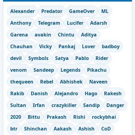
Alexander
Predator
GameOver
ML
Anthony
Telegram
Lucifer
Adarsh
Garena
avakin
Chintu
Aditya
Chauhan
Vicky
Pankaj
Lover
badboy
devil
Symbols
Satya
Pablo
Rider
venom
Sandeep
Legends
Pikachu
thequeen
Rebel
Abhishek
Naveen
Rakib
Danish
Alejandro
Hago
Rakesh
Sultan
Irfan
crazykiller
Sandip
Danger
2020
Bittu
Prakash
Rishi
rockybhai
btr
Shinchan
Aakash
Ashish
CoD