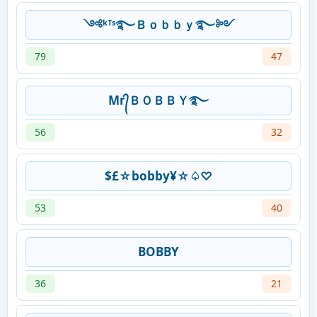
༺ᵏᵀˢ࿐Ｂｏｂｂｙ࿐༻
79
47
Mr᭄ＢＯＢＢＹ࿐
56
32
$£☆bobby¥☆♤♡
53
40
BOBBY
36
21