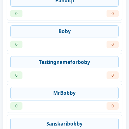
Panditji
0
0
Boby
0
0
Testingnameforboby
0
0
MrBobby
0
0
Sanskaribobby