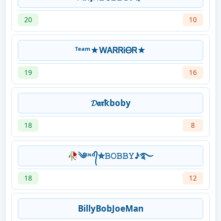
20
10
ᵀᵉᵃᵐ★ᎳᎪᏒᏒᎥᎾᏒ★
19
16
𝓓𝖆𝖗ҟboby
18
8
🥀༄ᶦᶰᵈ᭄✮𝙱𝙾𝙱𝙱𝚈♪࿐
18
12
BillyBobJoeMan