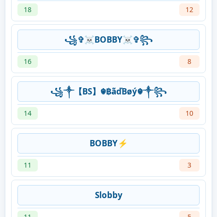
18
12
꧁✞☠︎BOBBY☠︎✞꧂
16
8
꧁༒【BS】☬฿ãďBøý☬༒꧂
14
10
BOBBY⚡️
11
3
Slobby
11
5