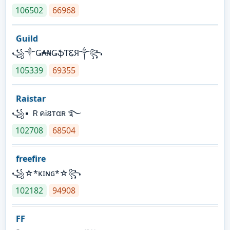
106502
66968
Guild
꧁༒Ǥ₳₦ǤֆƬᏋЯ༒꧂
105339
69355
Raistar
꧁▪ ＲคᎥនтαʀ ࿐
102708
68504
freefire
꧁☆*κɪɴɢ*☆꧂
102182
94908
FF