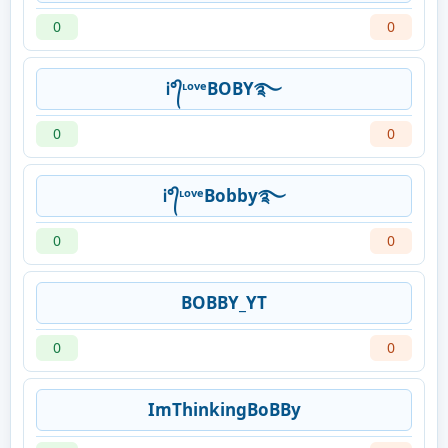
0
0
Ꭵ°᭄ᶫᵒᵛᵉBOBY࿐
0
0
Ꭵ°᭄ᶫᵒᵛᵉBobby࿐
0
0
BOBBY_YT
0
0
ImThinkingBoBBy