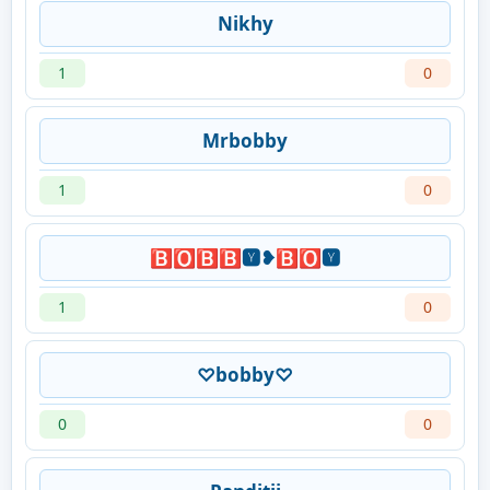
Nikhy
1
0
Mrbobby
1
0
🅱🅾🅱🅱🆈❥🅱🅾🆈
1
0
♡bobby♡
0
0