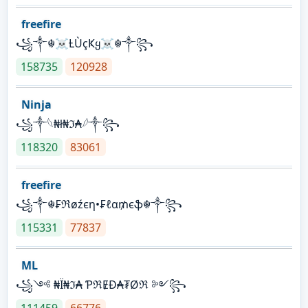
freefire
꧁༒☬☠Ƚ︎ÙçҜყ☠︎☬༒꧂
158735
120928
Ninja
꧁⁣༒𓆩₦ł₦ℑ₳𓆪༒꧂
118320
83061
freefire
꧁༒☬₣ℜøźєη•₣ℓα₥єֆ☬༒꧂
115331
77837
ML
꧁༺ ₦Ї₦ℑ₳ ƤℜɆĐ₳₮Øℜ ༻꧂
111459
66776