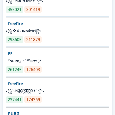
꧁༺₦Ї₦ℑ₳༻꧂
455021
301419
freefire
꧁☆☬κɪɴɢ☬☆꧂
298605
211879
FF
『sʜʀᴋ』•ᴮᴬᴰʙᴏʏツ
261245
126403
freefire
꧁༺J꙰O꙰K꙰E꙰R꙰༻꧂
237441
174369
PUBG