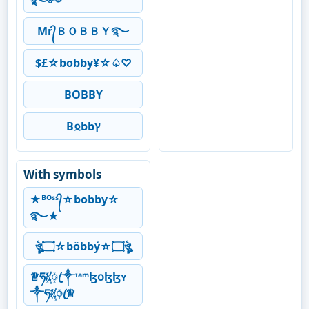
࿐༻
Mr᭄ＢＯＢＢＹ࿐
$£☆bobby¥☆♤♡
BOBBY
B𐍉bbץ
With symbols
★ᴮᴼˢˢ᭄☆bobby☆
࿐★
ঔৣ۝☆böbbý☆۝ঔৣ
♕ཧᜰ꙰ꦿ༒ᶦᵃᵐɮօɮɮʏ
༒ཧᜰ꙰ꦿ♕