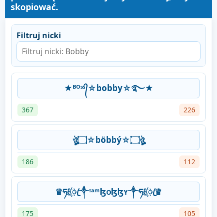
skopiować.
Filtruj nicki
★ᴮᴼˢˢ᭄☆bobby☆࿐★
367
226
ঔৣ۝☆böbbý☆۝ঔৣ
186
112
♕ཧᜰ꙰ꦿ༒ᶦᵃᵐɮօɮɮʏ༒ཧᜰ꙰ꦿ♕
175
105