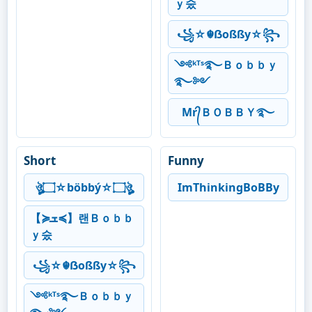
ｙ숬
꧁☆☬ẞoßßy☆꧂
༺ᵏᵀˢ࿐Ｂｏｂｂｙ
࿐༻
Mr᭄ＢＯＢＢＹ࿐
Short
Funny
ঔৣ۝☆böbbý☆۝ঔৣ
ImThinkingBoBBy
【≽ܫ≼】랜Ｂｏｂｂ
ｙ숬
꧁☆☬ẞoßßy☆꧂
༺ᵏᵀˢ࿐Ｂｏｂｂｙ