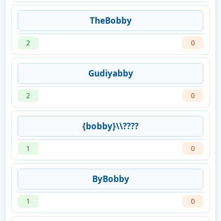
TheBobby
2
0
Gudiyabby
2
0
{bobby}\\????
1
0
ByBobby
1
0