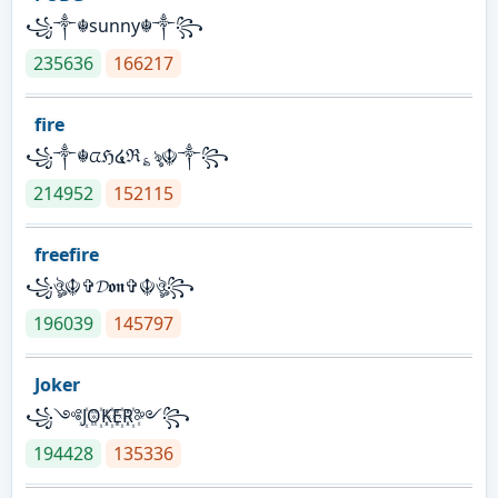
꧁༒☬sunny☬༒꧂
235636
166217
fire
꧁༒☬ᤂℌ໔ℜ؏ৡ☬༒꧂
214952
152115
freefire
꧁ঔৣ☬✞𝓓𝖔𝖓✞☬ঔৣ꧂
196039
145797
Joker
꧁༺J꙰O꙰K꙰E꙰R꙰༻꧂
194428
135336