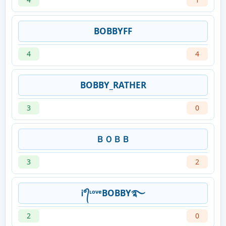
BOBBYㅤFF
4
4
BOBBY_RATHER
3
0
ＢＯＢＢ
3
2
Ꭵ°᭄ᶫᵒᵛᵉBOBBY࿐
2
0