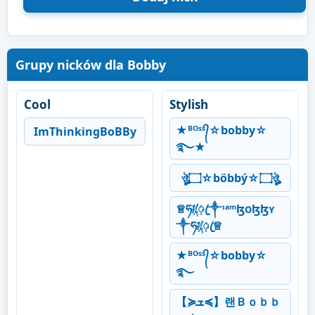
Grupy nicków dla Bobby
Cool
Stylish
★ᴮᴼˢˢ᭄☆bobby☆
ImThinkingBoBBy
࿐★
ঔৣ۝☆böbbý☆۝ঔৣ
♕ཧᜰ꙰ꦿ༒ᶦᵃᵐɮօɮɮʏ
༒ཧᜰ꙰ꦿ♕
★ᴮᴼˢˢ᭄☆bobby☆
࿐
【≽ܫ≼】랜Ｂｏｂｂ