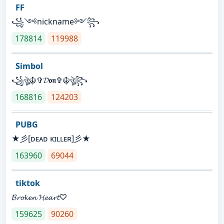
FF
꧁༺nickname༻꧂
178814
119988
Simbol
꧁ঔৣ☬✞𝓓𝖔𝖓✞☬ঔৣ꧂
168816
124203
PUBG
★彡[ᴅᴇᴀᴅ ᴋɪʟʟᴇʀ]彡★
163960
69044
tiktok
𝓑𝓻𝓸𝓴𝓮𝓷 𝓗𝓮𝓪𝓻𝓽♡
159625
90260