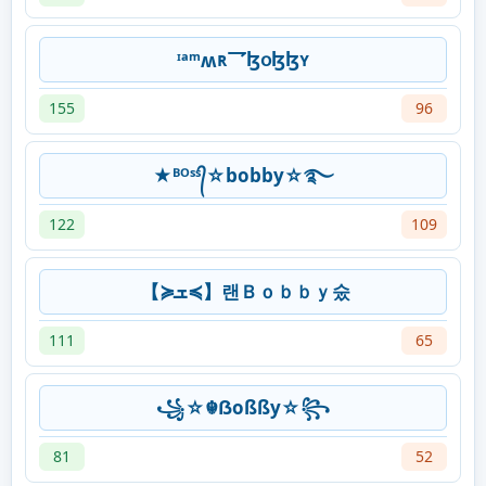
ᶦᵃᵐʍʀ乛ɮօɮɮʏ
155
96
★ᴮᴼˢˢ᭄☆bobby☆࿐
122
109
【≽ܫ≼】랜Ｂｏｂｂｙ숬
111
65
꧁☆☬ẞoßßy☆꧂
81
52