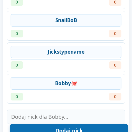
0
0
SnailBoB
0
0
Jickstypename
0
0
Bobby🐙
0
0