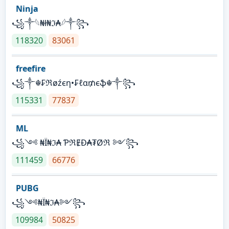
Ninja
꧁⁣༒𓆩₦ł₦ℑ₳𓆪༒꧂
118320
83061
freefire
꧁༒☬₣ℜøźєη•₣ℓα₥єֆ☬༒꧂
115331
77837
ML
꧁༺ ₦Ї₦ℑ₳ ƤℜɆĐ₳₮Øℜ ༻꧂
111459
66776
PUBG
꧁༺₦Ї₦ℑ₳༻꧂
109984
50825