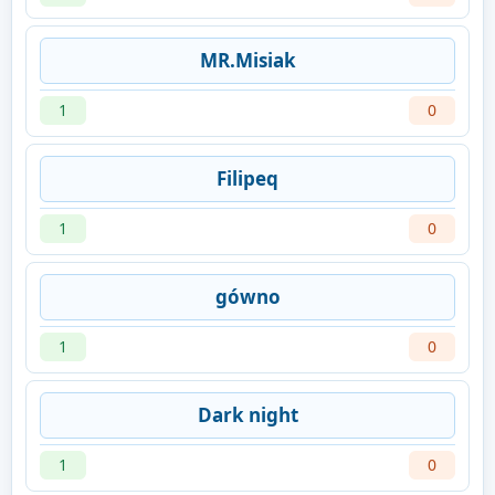
MR.Misiak
1
0
Filipeq
1
0
gówno
1
0
Dark night
1
0