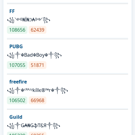
FF
꧁༺₦Ї₦ℑ₳༻꧂
108656
62439
PUBG
꧁༒☬Bad☬Boy☬༒꧂
107055
51871
freefire
꧁༒☬ᶜᴿᴬᶻᵞkíllє®™r☬༒꧂
106502
66968
Guild
꧁༒Ǥ₳₦ǤֆƬᏋЯ༒꧂