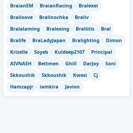
BraianEM
BraianRacing
Bralexei
Bralioove
Bralinochka
Braliv
Bralalaming
Bralexing
Braliitis
Bral
Bralife
BraLadyJapan
Bralighting
Dimon
Krizelle
Soyeb
Kuldeep2107
Principal
AIVNASH
Bettmen
Ghill
DarJoy
Soni
Skkoushik
Skkoushik
Kwesi
Cj
Hamzapjr
iamkira
Javion