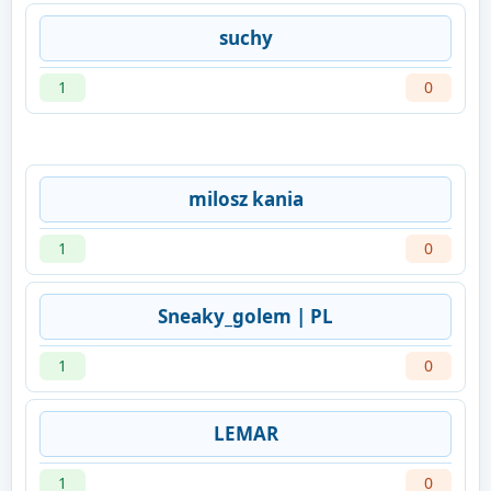
suchy
1
0
milosz kania
1
0
Sneaky_golem | PL
1
0
LEMAR
1
0