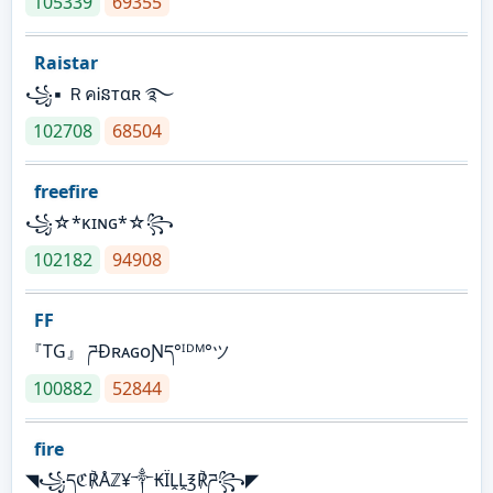
105339
69355
Raistar
꧁▪ ＲคᎥនтαʀ ࿐
102708
68504
freefire
꧁☆*κɪɴɢ*☆꧂
102182
94908
FF
『TG』 ཌĐʀᴀɢᴏƝད°ᴵᴰᴹ°ツ
100882
52844
fire
◥꧁དℭ℟Åℤ¥༒₭ÏḼḼ℥℟ཌ꧂◤