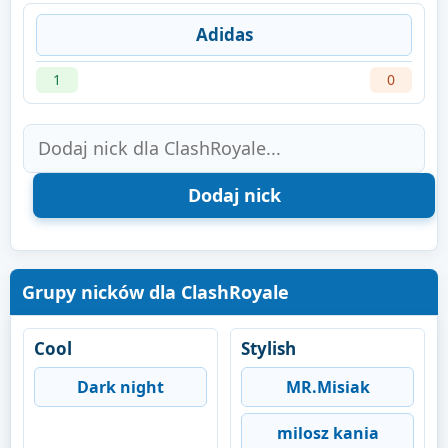
Adidas
1
0
Grupy nicków dla ClashRoyale
Cool
Stylish
Dark night
MR.Misiak
milosz kania