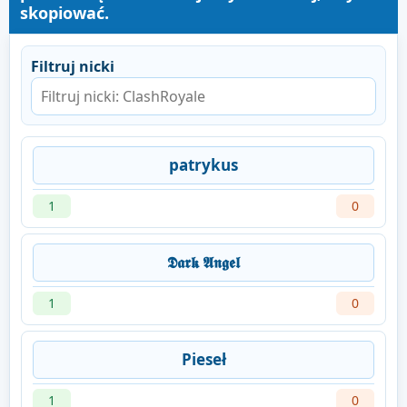
skopiować.
Filtruj nicki
patrykus
1
0
𝕯𝖆𝖗𝖐 𝕬𝖓𝖌𝖊𝖑
1
0
Pieseł
1
0