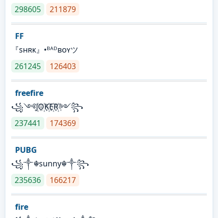
298605
211879
FF
『sʜʀᴋ』•ᴮᴬᴰʙᴏʏツ
261245
126403
freefire
꧁༺J꙰O꙰K꙰E꙰R꙰༻꧂
237441
174369
PUBG
꧁༒☬sunny☬༒꧂
235636
166217
fire