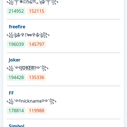
꧁༒☬ᤂℌ໔ℜ؏ৡ☬༒꧂
214952
152115
freefire
꧁ঔৣ☬✞𝓓𝖔𝖓✞☬ঔৣ꧂
196039
145797
Joker
꧁༺J꙰O꙰K꙰E꙰R꙰༻꧂
194428
135336
FF
꧁༺nickname༻꧂
178814
119988
Simbol