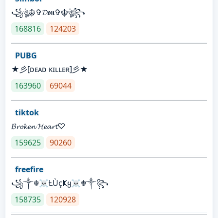
꧁ঔৣ☬✞𝓓𝖔𝖓✞☬ঔৣ꧂
168816
124203
PUBG
★彡[ᴅᴇᴀᴅ ᴋɪʟʟᴇʀ]彡★
163960
69044
tiktok
𝓑𝓻𝓸𝓴𝓮𝓷 𝓗𝓮𝓪𝓻𝓽♡
159625
90260
freefire
꧁༒☬☠Ƚ︎ÙçҜყ☠︎☬༒꧂
158735
120928