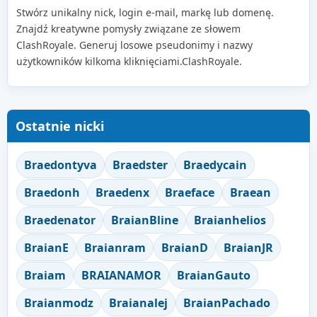
Stwórz unikalny nick, login e-mail, markę lub domenę.
Znajdź kreatywne pomysły związane ze słowem
ClashRoyale. Generuj losowe pseudonimy i nazwy
użytkowników kilkoma kliknięciami.ClashRoyale.
Ostatnie nicki
Braedontyva
Braedster
Braedycain
Braedonh
Braedenx
Braeface
Braean
Braedenator
BraianBline
Braianhelios
BraianE
Braianram
BraianD
BraianJR
Braiam
BRAIANAMOR
BraianGauto
Braianmodz
Braianalej
BraianPachado