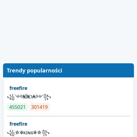
Trendy popularności
freefire
꧁༺₦Ї₦ℑ₳༻꧂
455021
301419
freefire
꧁☆☬κɪɴɢ☬☆꧂