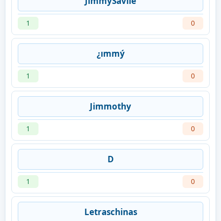
JimmySavile
1
0
¿ımmý
1
0
Jimmothy
1
0
D
1
0
Letraschinas