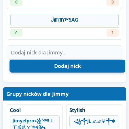
0
0
ᒎᎥᗰᗰƳᵖᶜSAG
0
1
Grupy nicków dla Jimmy
Cool
Stylish
Jimyelpro꧁༺Ｊ
꧁༒Jȴℳℳ￥༒☬
工爪爪ㄚ༺꧂