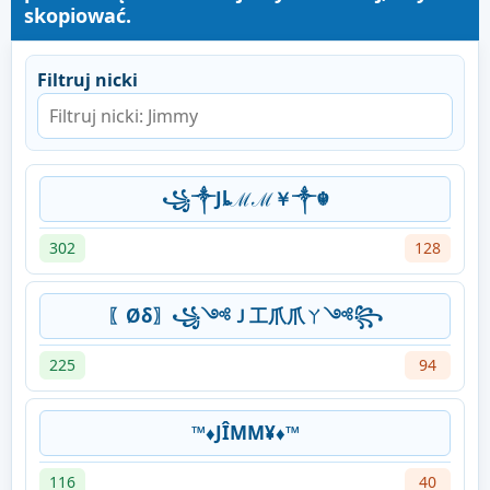
skopiować.
Filtruj nicki
꧁༒Jȴℳℳ￥༒☬
302
128
〖Øδ〗꧁༺Ｊ工爪爪ㄚ༺꧂
225
94
™♦JÎMM¥♦™
116
40