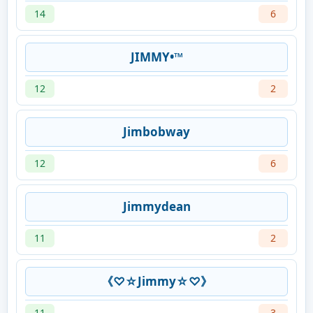
14
6
JIMMY•™
12
2
Jimbobway
12
6
Jimmydean
11
2
《♡☆Jimmy☆♡》
11
3