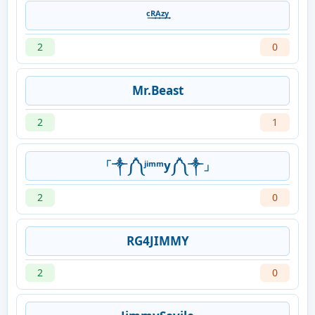
ᶜ͢ᴿ͢ᴬ͢ᶻ͢ᵞ
2
0
Mr.Beast
2
1
「༒༼༽ʲⁱᵐᵐy༼༽༒」
2
0
RG4JIMMY
2
0