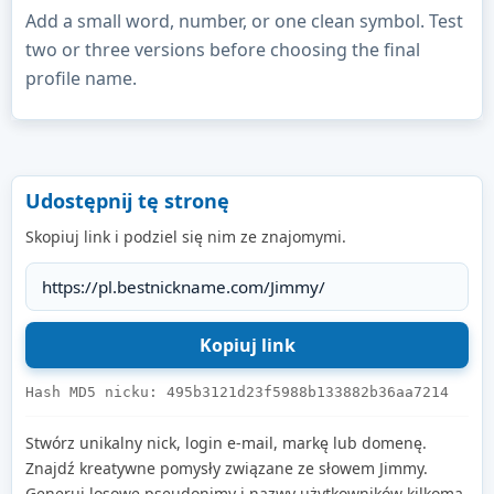
Add a small word, number, or one clean symbol. Test
two or three versions before choosing the final
profile name.
Udostępnij tę stronę
Skopiuj link i podziel się nim ze znajomymi.
Hash MD5 nicku: 495b3121d23f5988b133882b36aa7214
Stwórz unikalny nick, login e-mail, markę lub domenę.
Znajdź kreatywne pomysły związane ze słowem Jimmy.
Generuj losowe pseudonimy i nazwy użytkowników kilkoma