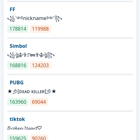
FF
꧁༺nickname༻꧂
178814
119988
Simbol
꧁ঔৣ☬✞𝓓𝖔𝖓✞☬ঔৣ꧂
168816
124203
PUBG
★彡[ᴅᴇᴀᴅ ᴋɪʟʟᴇʀ]彡★
163960
69044
tiktok
𝓑𝓻𝓸𝓴𝓮𝓷 𝓗𝓮𝓪𝓻𝓽♡
159625
90260