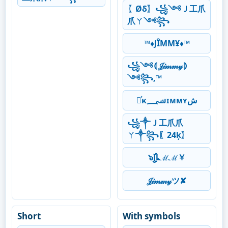
〖Øδ〗꧁༺Ｊ工爪
爪ㄚ༺꧂
™♦JÎMM¥♦™
꧁༺⦇𝒥𝒾𝓂𝓂𝓎⦈
༺꧂,™
ནͭκ؄ᴊɪᴍᴍʏش
꧁༒Ｊ工爪爪
ㄚ༒꧂〖24ķ〗
๖ۣۣۜJȴℳℳ￥
𝒥𝒾𝓂𝓂𝓎ツ✘
Short
With symbols