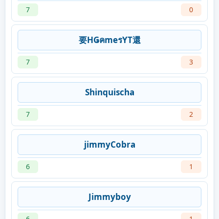
7
0
要HǤคmeรYT還
7
3
Shinquischa
7
2
jimmyCobra
6
1
Jimmyboy
6
1