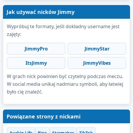
Jak używać nicków Jimmy
Wypróbuj te formaty, jeśli dokładny username jest
zajęty:
JimmyPro
JimmyStar
ItsJimmy
JimmyVibes
W grach nick powinien być czytelny podczas meczu.
W social media unikaj nadmiaru symboli, aby łatwiej
było cię znaleźć.
Powiązane strony z nickami
Avakin Life
Bigo
Starmaker
TikTok