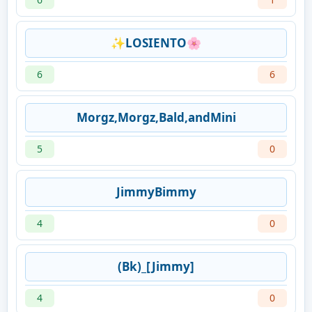
✨LOSIENTO🌸
6
6
Morgz,Morgz,Bald,andMini
5
0
JimmyBimmy
4
0
(Bk)_[Jimmy]
4
0