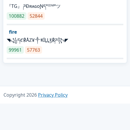
『TG』 ཌĐʀᴀɢᴏƝད°ᴵᴰᴹ°ツ
100882
52844
fire
◥꧁དℭ℟Åℤ¥༒₭ÏḼḼ℥℟ཌ꧂◤
99961
57763
Copyright 2026
Privacy Policy