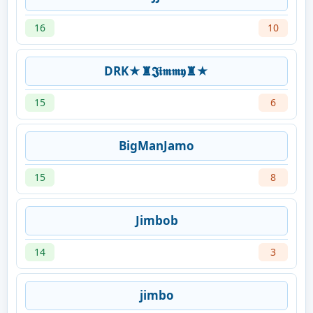
16
10
DRK★♜𝕵𝖎𝖒𝖒𝖞♜★
15
6
BigManJamo
15
8
Jimbob
14
3
jimbo