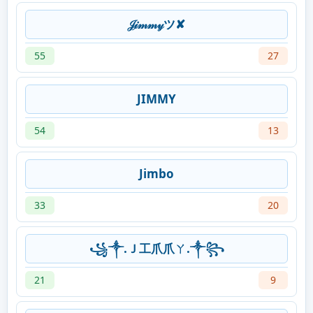
𝒥𝒾𝓂𝓂𝓎ツ✘
55
27
JIMMY
54
13
Jimbo
33
20
꧁༒.Ｊ工爪爪ㄚ.༒꧂
21
9