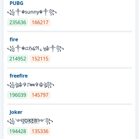
PUBG
꧁༒☬sunny☬༒꧂
235636
166217
fire
꧁༒☬ᤂℌ໔ℜ؏ৡ☬༒꧂
214952
152115
freefire
꧁ঔৣ☬✞𝓓𝖔𝖓✞☬ঔৣ꧂
196039
145797
Joker
꧁༺J꙰O꙰K꙰E꙰R꙰༻꧂
194428
135336