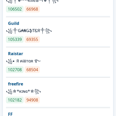
꧁༒☬ᶜᴿᴬᶻᵞkíllє®™r☬༒꧂
106502
66968
Guild
꧁༒Ǥ₳₦ǤֆƬᏋЯ༒꧂
105339
69355
Raistar
꧁▪ ＲคᎥនтαʀ ࿐
102708
68504
freefire
꧁☆*κɪɴɢ*☆꧂
102182
94908
FF