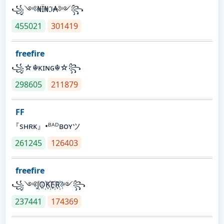
꧁༺₦Ї₦ℑ₳༻꧂
455021
301419
freefire
꧁☆☬κɪɴɢ☬☆꧂
298605
211879
FF
『sʜʀᴋ』•ᴮᴬᴰʙᴏʏツ
261245
126403
freefire
꧁༺J꙰O꙰K꙰E꙰R꙰༻꧂
237441
174369