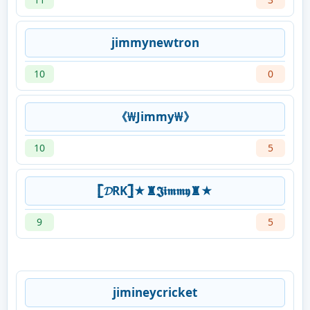
jimmynewtron
10
0
《₩Jimmy₩》
10
5
𓊈𝓓RK𓊉★♜𝕵𝖎𝖒𝖒𝖞♜★
9
5
jimineycricket