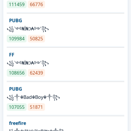
111459
66776
PUBG
꧁༺₦Ї₦ℑ₳༻꧂
109984
50825
FF
꧁༺₦Ї₦ℑ₳༻꧂
108656
62439
PUBG
꧁༒☬Bad☬Boy☬༒꧂
107055
51871
freefire