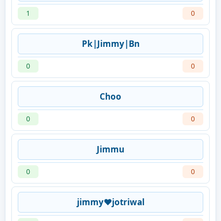
1
0
Pk|Jimmy|Bn
0
0
Choo
0
0
Jimmu
0
0
jimmy❤jotriwal