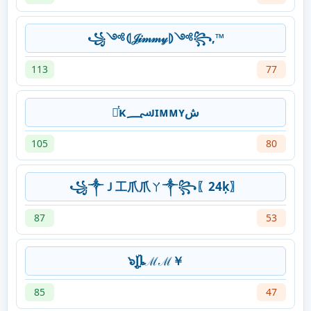
꧁༺⦇𝒥𝒾𝓂𝓂𝓎⦈༺꧂,™
113
77
ནͭκ؄ᴊɪᴍᴍʏش
105
80
꧁༒Ｊ工爪爪ㄚ༒꧂〖24ķ〗
87
53
๖ۣۣۜJȴℳℳ￥
85
47