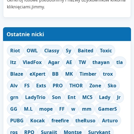
kliknięciami.Jimmy.
Ostatnie nicki
Riot
OWL
Classy
Sy
Baited
Toxic
ltz
VladFox
Agar
AE
TW
thayan
tla
Blaze
eXpert
BB
MK
Timber
trox
Alv
FS
Exts
PRO
THOR
Zone
Sko
grn
LadyTrio
Son
Ent
MC5
Lady
Jr
GG
M.L
mope
FF
w
mm
GamerS
PUBG
Kocak
freefire
theRuso
Arturo
ros
RPQ
Surajit
Montse
Surykant