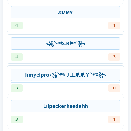
ᴊɪᴍᴍʏ
4
1
꧁༺S.R༻꧂
4
3
Jimyelpro꧁༺Ｊ工爪爪ㄚ༺꧂
3
0
Lilpeckerheadahh
3
1