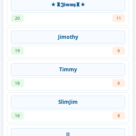
★♜𝕵𝖎𝖒𝖒𝖞♜★
20
11
Jimothy
19
6
Timmy
18
6
SlimJim
16
8
JJ