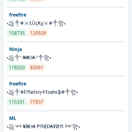
freefire
꧁༒☬☠Ƚ︎ÙçҜყ☠︎☬༒꧂
158735
120928
Ninja
꧁⁣༒𓆩₦ł₦ℑ₳𓆪༒꧂
118320
83061
freefire
꧁༒☬₣ℜøźєη•₣ℓα₥єֆ☬༒꧂
115331
77837
ML
꧁༺ ₦Ї₦ℑ₳ ƤℜɆĐ₳₮Øℜ ༻꧂