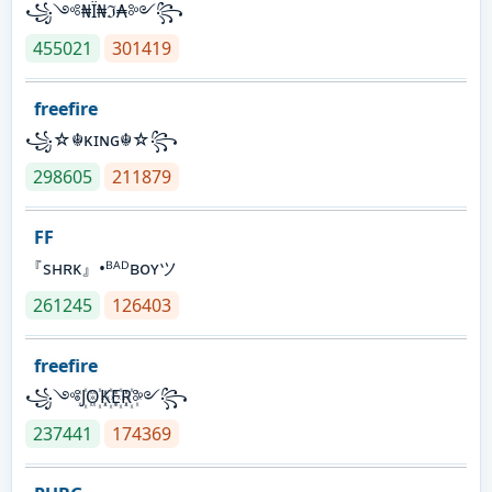
꧁༺₦Ї₦ℑ₳༻꧂
455021
301419
freefire
꧁☆☬κɪɴɢ☬☆꧂
298605
211879
FF
『sʜʀᴋ』•ᴮᴬᴰʙᴏʏツ
261245
126403
freefire
꧁༺J꙰O꙰K꙰E꙰R꙰༻꧂
237441
174369