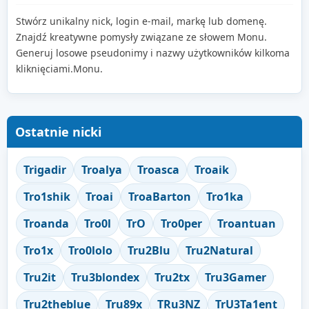
Stwórz unikalny nick, login e-mail, markę lub domenę.
Znajdź kreatywne pomysły związane ze słowem Monu.
Generuj losowe pseudonimy i nazwy użytkowników kilkoma
kliknięciami.Monu.
Ostatnie nicki
Trigadir
Troalya
Troasca
Troaik
Tro1shik
Troai
TroaBarton
Tro1ka
Troanda
Tro0l
TrO
Tro0per
Troantuan
Tro1x
Tro0lolo
Tru2Blu
Tru2Natural
Tru2it
Tru3blondex
Tru2tx
Tru3Gamer
Tru2theblue
Tru89x
TRu3NZ
TrU3Ta1ent