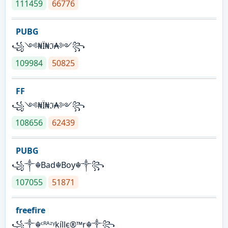
111459
66776
PUBG
꧁༺₦Ї₦ℑ₳༻꧂
109984
50825
FF
꧁༺₦Ї₦ℑ₳༻꧂
108656
62439
PUBG
꧁༒☬Bad☬Boy☬༒꧂
107055
51871
freefire
꧁༒☬ᶜᴿᴬᶻᵞkíllє®™r☬༒꧂