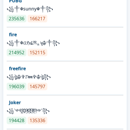
PUBG
꧁༒☬sunny☬༒꧂
235636
166217
fire
꧁༒☬ᤂℌ໔ℜ؏ৡ☬༒꧂
214952
152115
freefire
꧁ঔৣ☬✞𝓓𝖔𝖓✞☬ঔৣ꧂
196039
145797
Joker
꧁༺J꙰O꙰K꙰E꙰R꙰༻꧂
194428
135336