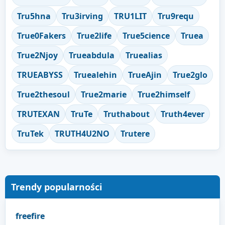
Tru5hna
Tru3irving
TRU1LIT
Tru9requ
True0Fakers
True2life
True5cience
Truea
True2Njoy
Trueabdula
Truealias
TRUEABYSS
Truealehin
TrueAjin
True2glo
True2thesoul
True2marie
True2himself
TRUTEXAN
TruTe
Truthabout
Truth4ever
TruTek
TRUTH4U2NO
Trutere
Trendy popularności
freefire