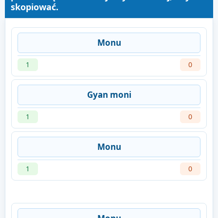
skopiować.
Monu
1
0
Gyan moni
1
0
Monu
1
0