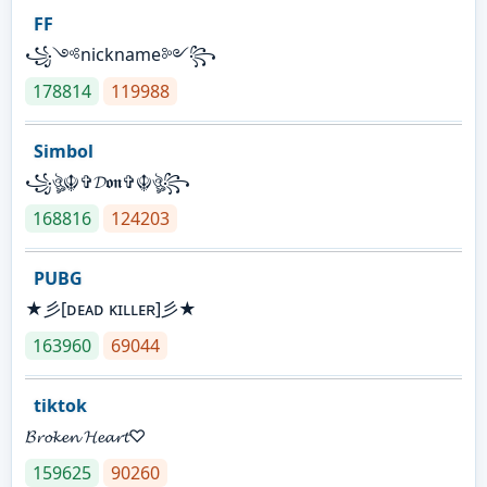
FF
꧁༺nickname༻꧂
178814
119988
Simbol
꧁ঔৣ☬✞𝓓𝖔𝖓✞☬ঔৣ꧂
168816
124203
PUBG
★彡[ᴅᴇᴀᴅ ᴋɪʟʟᴇʀ]彡★
163960
69044
tiktok
𝓑𝓻𝓸𝓴𝓮𝓷 𝓗𝓮𝓪𝓻𝓽♡
159625
90260