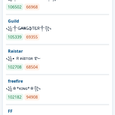
106502
66968
Guild
꧁༒Ǥ₳₦ǤֆƬᏋЯ༒꧂
105339
69355
Raistar
꧁▪ ＲคᎥនтαʀ ࿐
102708
68504
freefire
꧁☆*κɪɴɢ*☆꧂
102182
94908
FF