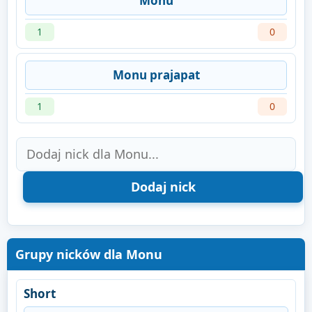
Monu
1
0
Monu prajapat
1
0
Grupy nicków dla Monu
Short