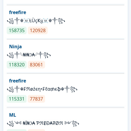
freefire
꧁༒☬☠Ƚ︎ÙçҜყ☠︎☬༒꧂
158735
120928
Ninja
꧁⁣༒𓆩₦ł₦ℑ₳𓆪༒꧂
118320
83061
freefire
꧁༒☬₣ℜøźєη•₣ℓα₥єֆ☬༒꧂
115331
77837
ML
꧁༺ ₦Ї₦ℑ₳ ƤℜɆĐ₳₮Øℜ ༻꧂