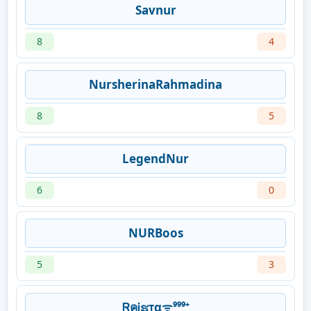
Savnur
8
4
NursherinaRahmadina
8
5
LegendNur
6
0
NURBoos
5
3
ᏒคᎥຮᴛαᯤ⁹⁹⁹⁺