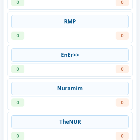
0
0
RMP
0
0
EnEr>>
0
0
Nuramim
0
0
TheNUR
0
0