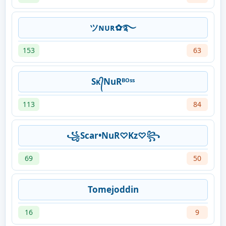
ツɴᴜʀ✿࿐
153
63
Sᴋ᭄NuRᴮᴼˢˢ
113
84
꧁Scar•NuR♡Kz♡꧂
69
50
Tomejoddin
16
9