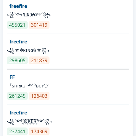
freefire
꧁༺₦Ї₦ℑ₳༻꧂
455021
301419
freefire
꧁☆☬κɪɴɢ☬☆꧂
298605
211879
FF
『sʜʀᴋ』•ᴮᴬᴰʙᴏʏツ
261245
126403
freefire
꧁༺J꙰O꙰K꙰E꙰R꙰༻꧂
237441
174369