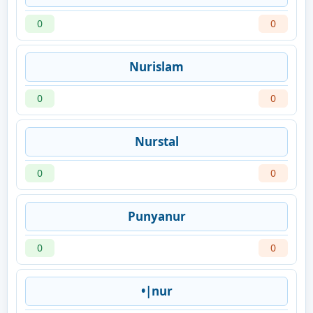
0
0
Nurislam
0
0
Nurstal
0
0
Punyanur
0
0
•|nur