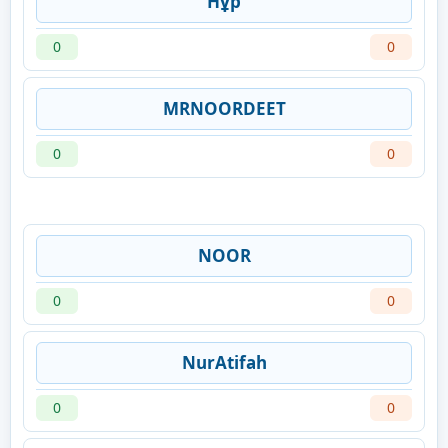
Нұр
0
0
MRNOORDEET
0
0
NOOR
0
0
NurAtifah
0
0