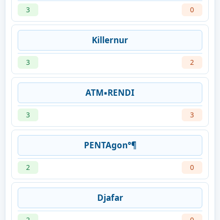
3
0
Killernur
3
2
ATM▪RENDI
3
3
PENTAgon°¶
2
0
Djafar
2
0