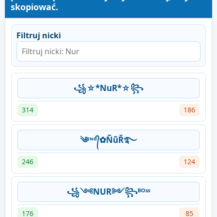
skopiować.
Filtruj nicki
꧁☆*NuR*☆꧂
314
186
༄ᶦᶰᵈ᭄✿ÑũŘ࿐
246
124
︎꧁༺NUR༻꧂ᴮᴼˢˢ
176
85