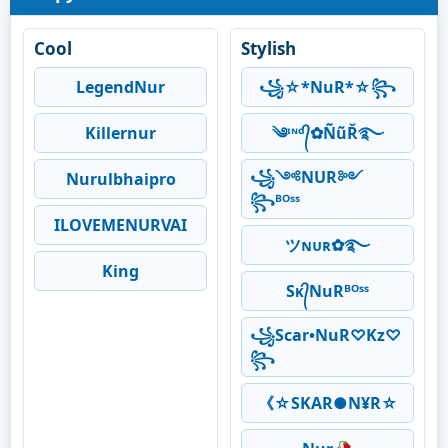
Cool
Stylish
LegendNur
꧁☆*NuR*☆꧂
Killernur
༄ᶦᶰᵈ᭄✿ÑũŘ࿐
︎꧁༺NUR༻
Nurulbhaipro
꧂ᴮᴼˢˢ
ILOVEMENURVAI
ツɴᴜʀ✿࿐
King
Sᴋ᭄NuRᴮᴼˢˢ
꧁Scar•NuR♡Kz♡
꧂
《☆SKAR●N¥R☆