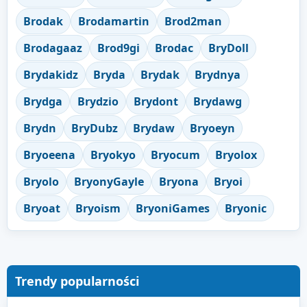
Brodak
Brodamartin
Brod2man
Brodagaaz
Brod9gi
Brodac
BryDoll
Brydakidz
Bryda
Brydak
Brydnya
Brydga
Brydzio
Brydont
Brydawg
Brydn
BryDubz
Brydaw
Bryoeyn
Bryoeena
Bryokyo
Bryocum
Bryolox
Bryolo
BryonyGayle
Bryona
Bryoi
Bryoat
Bryoism
BryoniGames
Bryonic
Trendy popularności