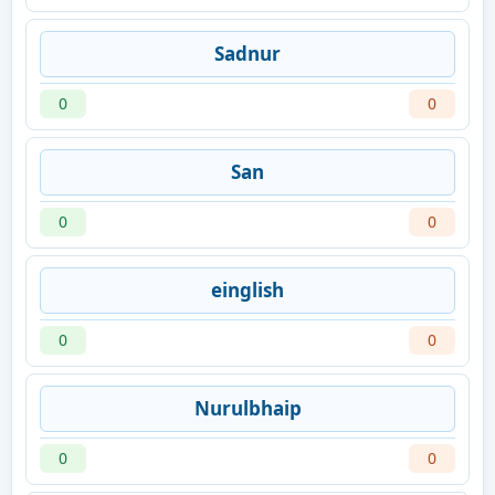
Sadnur
0
0
San
0
0
einglish
0
0
Nurulbhaip
0
0