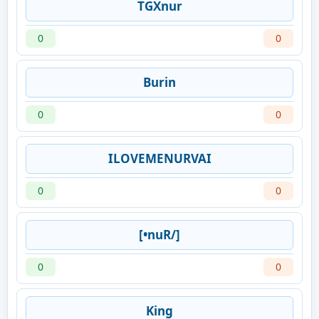
TGXnur
0
0
Burin
0
0
ILOVEMENURVAI
0
0
[•nuR/]
0
0
King