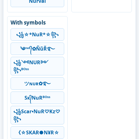
Nurvai
With symbols
꧁☆*NuR*☆꧂
༄ᶦᶰᵈ᭄✿ÑũŘ࿐
︎꧁༺NUR༻
꧂ᴮᴼˢˢ
ツɴᴜʀ✿࿐
Sᴋ᭄NuRᴮᴼˢˢ
꧁Scar•NuR♡Kz♡
꧂
《☆SKAR●N¥R☆