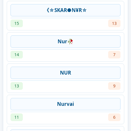
《☆SKAR●N¥R☆
15
13
Nur🥀
14
7
NUR
13
9
Nurvai
11
6