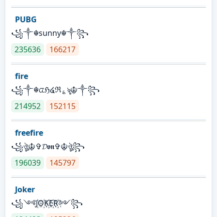
PUBG
꧁༒☬sunny☬༒꧂
235636
166217
fire
꧁༒☬ᤂℌ໔ℜ؏ৡ☬༒꧂
214952
152115
freefire
꧁ঔৣ☬✞𝓓𝖔𝖓✞☬ঔৣ꧂
196039
145797
Joker
꧁༺J꙰O꙰K꙰E꙰R꙰༻꧂