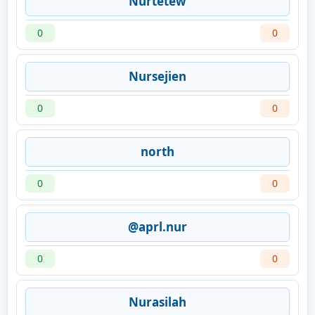
Nurtetew
0
0
Nursejien
0
0
north
0
0
@aprl.nur
0
0
Nurasilah