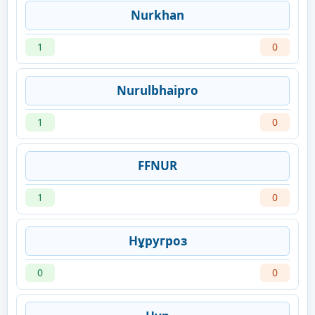
Nurkhan
1
0
Nurulbhaipro
1
0
FFNUR
1
0
Нұругроз
0
0