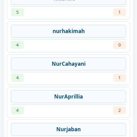
5
1
nurhakimah
4
0
NurCahayani
4
1
NurAprillia
4
2
Nurjaban