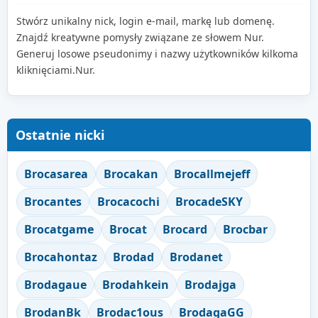
Stwórz unikalny nick, login e-mail, markę lub domenę.
Znajdź kreatywne pomysły związane ze słowem Nur.
Generuj losowe pseudonimy i nazwy użytkowników kilkoma
kliknięciami.Nur.
Ostatnie nicki
Brocasarea
Brocakan
Brocallmejeff
Brocantes
Brocacochi
BrocadeSKY
Brocatgame
Brocat
Brocard
Brocbar
Brocahontaz
Brodad
Brodanet
Brodagaue
Brodahkein
Brodajga
BrodanBk
Brodac1ous
BrodagaGG