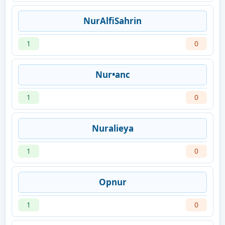
NurAlfiSahrin
1
0
Nur•anc
1
0
Nuralieya
1
0
Opnur
1
0