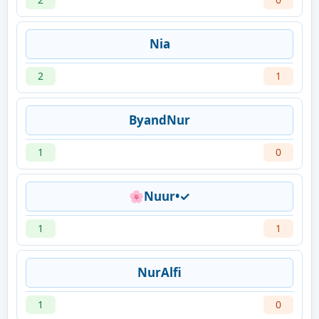
Nia
2
1
ByandNur
1
0
🌸Nuur•✓
1
1
NurAlfi
1
0