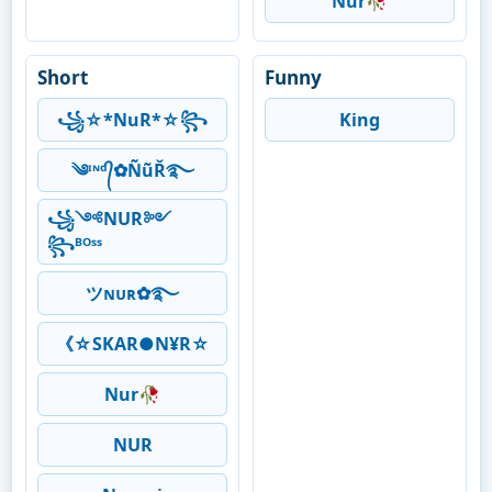
Nur🥀
Short
Funny
꧁☆*NuR*☆꧂
King
༄ᶦᶰᵈ᭄✿ÑũŘ࿐
︎꧁༺NUR༻
꧂ᴮᴼˢˢ
ツɴᴜʀ✿࿐
《☆SKAR●N¥R☆
Nur🥀
NUR