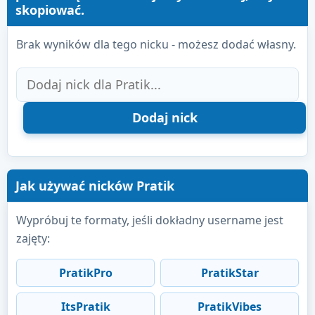
skopiować.
Brak wyników dla tego nicku - możesz dodać własny.
Jak używać nicków Pratik
Wypróbuj te formaty, jeśli dokładny username jest
zajęty:
PratikPro
PratikStar
ItsPratik
PratikVibes