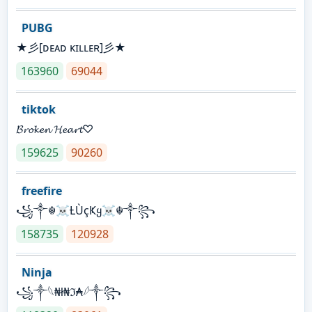
PUBG
★彡[ᴅᴇᴀᴅ ᴋɪʟʟᴇʀ]彡★
163960
69044
tiktok
𝓑𝓻𝓸𝓴𝓮𝓷 𝓗𝓮𝓪𝓻𝓽♡
159625
90260
freefire
꧁༒☬☠Ƚ︎ÙçҜყ☠︎☬༒꧂
158735
120928
Ninja
꧁⁣༒𓆩₦ł₦ℑ₳𓆪༒꧂