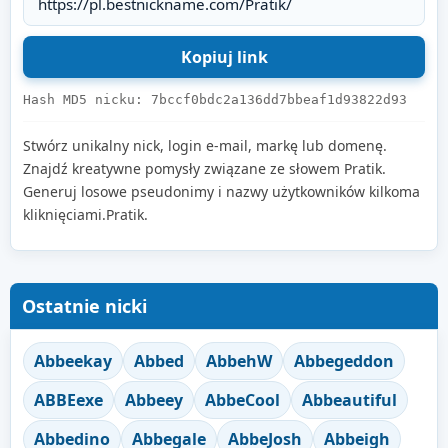
Hash MD5 nicku: 7bccf0bdc2a136dd7bbeaf1d93822d93
Stwórz unikalny nick, login e-mail, markę lub domenę.
Znajdź kreatywne pomysły związane ze słowem Pratik.
Generuj losowe pseudonimy i nazwy użytkowników kilkoma
kliknięciami.Pratik.
Ostatnie nicki
Abbeekay
Abbed
AbbehW
Abbegeddon
ABBEexe
Abbeey
AbbeCool
Abbeautiful
Abbedino
Abbegale
AbbeJosh
Abbeigh