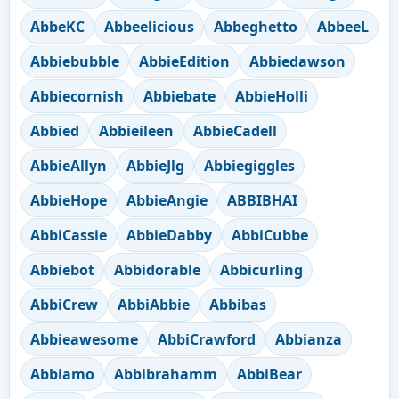
AbbeKC
Abbeelicious
Abbeghetto
AbbeeL
Abbiebubble
AbbieEdition
Abbiedawson
Abbiecornish
Abbiebate
AbbieHolli
Abbied
Abbieileen
AbbieCadell
AbbieAllyn
AbbieJlg
Abbiegiggles
AbbieHope
AbbieAngie
ABBIBHAI
AbbiCassie
AbbieDabby
AbbiCubbe
Abbiebot
Abbidorable
Abbicurling
AbbiCrew
AbbiAbbie
Abbibas
Abbieawesome
AbbiCrawford
Abbianza
Abbiamo
Abbibrahamm
AbbiBear