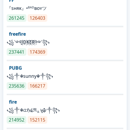
『sʜʀᴋ』•ᴮᴬᴰʙᴏʏツ
261245
126403
freefire
꧁༺J꙰O꙰K꙰E꙰R꙰༻꧂
237441
174369
PUBG
꧁༒☬sunny☬༒꧂
235636
166217
fire
꧁༒☬ᤂℌ໔ℜ؏ৡ☬༒꧂
214952
152115