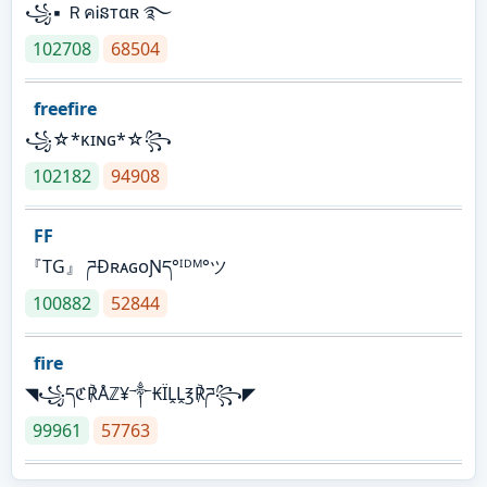
꧁▪ ＲคᎥនтαʀ ࿐
102708
68504
freefire
꧁☆*κɪɴɢ*☆꧂
102182
94908
FF
『TG』 ཌĐʀᴀɢᴏƝད°ᴵᴰᴹ°ツ
100882
52844
fire
◥꧁དℭ℟Åℤ¥༒₭ÏḼḼ℥℟ཌ꧂◤
99961
57763