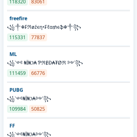
118320
83061
freefire
꧁༒☬₣ℜøźєη•₣ℓα₥єֆ☬༒꧂
115331
77837
ML
꧁༺ ₦Ї₦ℑ₳ ƤℜɆĐ₳₮Øℜ ༻꧂
111459
66776
PUBG
꧁༺₦Ї₦ℑ₳༻꧂
109984
50825
FF
꧁༺₦Ї₦ℑ₳༻꧂