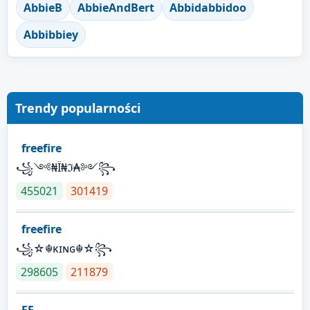
AbbieB
AbbieAndBert
Abbidabbidoo
Abbibbiey
Trendy popularności
freefire
꧁༺₦Ї₦ℑ₳༻꧂
455021
301419
freefire
꧁☆☬κɪɴɢ☬☆꧂
298605
211879
FF