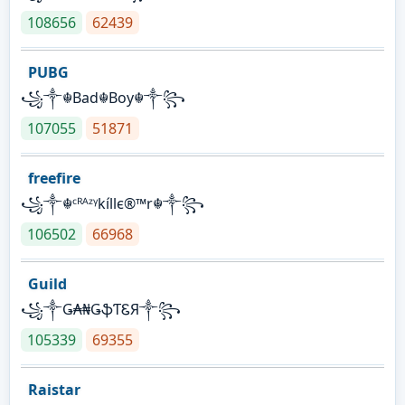
108656
62439
PUBG
꧁༒☬Bad☬Boy☬༒꧂
107055
51871
freefire
꧁༒☬ᶜᴿᴬᶻᵞkíllє®™r☬༒꧂
106502
66968
Guild
꧁༒Ǥ₳₦ǤֆƬᏋЯ༒꧂
105339
69355
Raistar