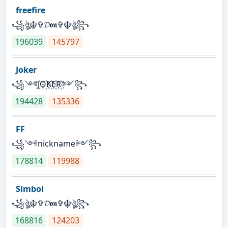
freefire
꧁ঔৣ☬✞𝓓𝖔𝖓✞☬ঔৣ꧂
196039
145797
Joker
꧁༺J꙰O꙰K꙰E꙰R꙰༻꧂
194428
135336
FF
꧁༺nickname༻꧂
178814
119988
Simbol
꧁ঔৣ☬✞𝓓𝖔𝖓✞☬ঔৣ꧂
168816
124203