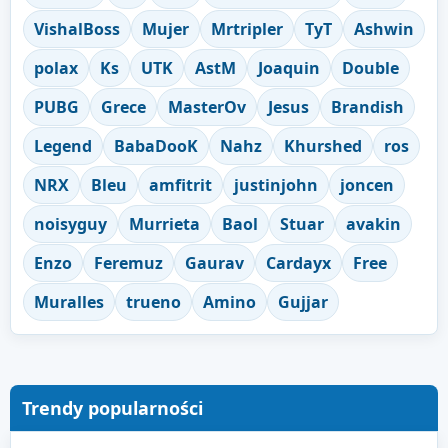
VishalBoss
Mujer
Mrtripler
TyT
Ashwin
polax
Ks
UTK
AstM
Joaquin
Double
PUBG
Grece
MasterOv
Jesus
Brandish
Legend
BabaDooK
Nahz
Khurshed
ros
NRX
Bleu
amfitrit
justinjohn
joncen
noisyguy
Murrieta
Baol
Stuar
avakin
Enzo
Feremuz
Gaurav
Cardayx
Free
Muralles
trueno
Amino
Gujjar
Trendy popularności