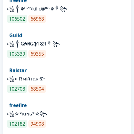
freefire
꧁༒☬ᶜᴿᴬᶻᵞkíllє®™r☬༒꧂
106502
66968
Guild
꧁༒Ǥ₳₦ǤֆƬᏋЯ༒꧂
105339
69355
Raistar
꧁▪ ＲคᎥនтαʀ ࿐
102708
68504
freefire
꧁☆*κɪɴɢ*☆꧂
102182
94908