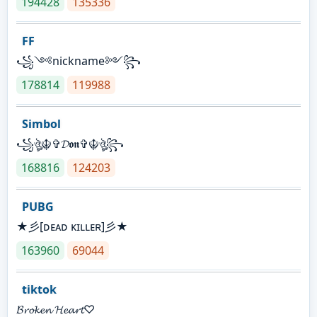
194428
135336
FF
꧁༺nickname༻꧂
178814
119988
Simbol
꧁ঔৣ☬✞𝓓𝖔𝖓✞☬ঔৣ꧂
168816
124203
PUBG
★彡[ᴅᴇᴀᴅ ᴋɪʟʟᴇʀ]彡★
163960
69044
tiktok
𝓑𝓻𝓸𝓴𝓮𝓷 𝓗𝓮𝓪𝓻𝓽♡