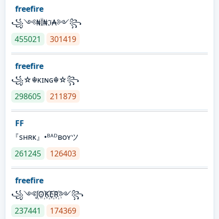
freefire
꧁༺₦Ї₦ℑ₳༻꧂
455021
301419
freefire
꧁☆☬κɪɴɢ☬☆꧂
298605
211879
FF
『sʜʀᴋ』•ᴮᴬᴰʙᴏʏツ
261245
126403
freefire
꧁༺J꙰O꙰K꙰E꙰R꙰༻꧂
237441
174369