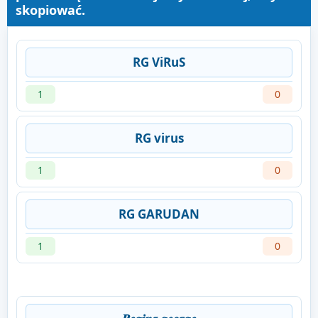
skopiować.
RG ViRuS
1
0
RG virus
1
0
RG GARUDAN
1
0