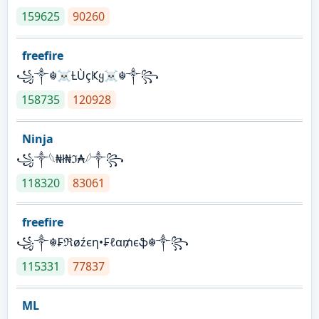
159625
90260
freefire
꧁༒☬☠Ƚ︎ÙçҜყ☠︎☬༒꧂
158735
120928
Ninja
꧁⁣༒𓆩₦ł₦ℑ₳𓆪༒꧂
118320
83061
freefire
꧁༒☬₣ℜøźєη•₣ℓα₥єֆ☬༒꧂
115331
77837
ML