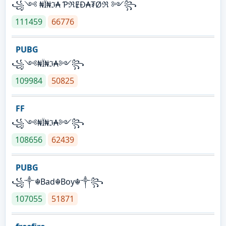
꧁༺ ₦Ї₦ℑ₳ ƤℜɆĐ₳₮Øℜ ༻꧂
111459
66776
PUBG
꧁༺₦Ї₦ℑ₳༻꧂
109984
50825
FF
꧁༺₦Ї₦ℑ₳༻꧂
108656
62439
PUBG
꧁༒☬Bad☬Boy☬༒꧂
107055
51871