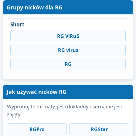
Grupy nicków dla RG
Short
RG ViRuS
RG virus
RG
Jak używać nicków RG
Wypróbuj te formaty, jeśli dokładny username jest
zajęty:
RGPro
RGStar