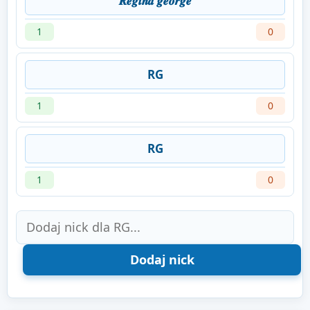
𝑹𝒆𝒈𝒊𝒏𝒂 𝒈𝒆𝒐𝒓𝒈𝒆
1
0
RG
1
0
RG
1
0