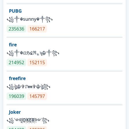
PUBG
꧁༒☬sunny☬༒꧂
235636
166217
fire
꧁༒☬ᤂℌ໔ℜ؏ৡ☬༒꧂
214952
152115
freefire
꧁ঔৣ☬✞𝓓𝖔𝖓✞☬ঔৣ꧂
196039
145797
Joker
꧁༺J꙰O꙰K꙰E꙰R꙰༻꧂