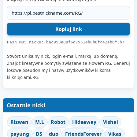
Hash MD5 nicku: bac953e88f6d79514b0b6fc42eb6f3b7
Stwórz unikalny nick, login e-mail, markę lub domenę.
Znajdź kreatywne pomysły związane ze słowem RG. Generuj
losowe pseudonimy i nazwy użytkowników kilkoma
kliknięciami.RG.
Ostatnie nicki
Rizwan
M.L
Robot
Hideaway
Vishal
payung
DS
duo
FriendsForever
Vikas