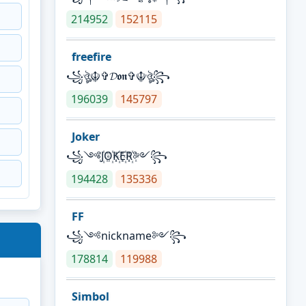
214952
152115
freefire
꧁ঔৣ☬✞𝓓𝖔𝖓✞☬ঔৣ꧂
196039
145797
Joker
꧁༺J꙰O꙰K꙰E꙰R꙰༻꧂
194428
135336
FF
꧁༺nickname༻꧂
178814
119988
Simbol