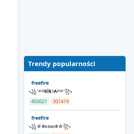
Trendy popularności
freefire
꧁༺₦Ї₦ℑ₳༻꧂
455021
301419
freefire
꧁☆☬κɪɴɢ☬☆꧂