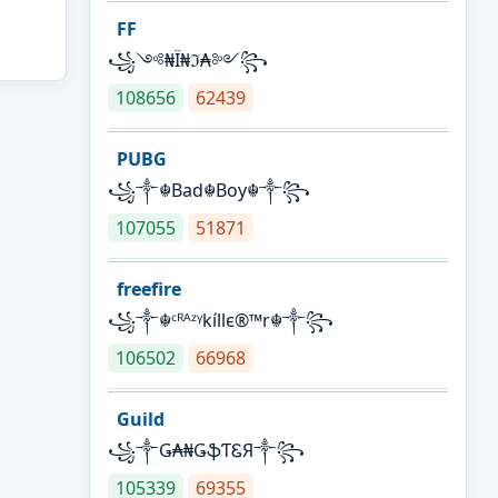
FF
꧁༺₦Ї₦ℑ₳༻꧂
108656
62439
PUBG
꧁༒☬Bad☬Boy☬༒꧂
107055
51871
freefire
꧁༒☬ᶜᴿᴬᶻᵞkíllє®™r☬༒꧂
106502
66968
Guild
꧁༒Ǥ₳₦ǤֆƬᏋЯ༒꧂
105339
69355