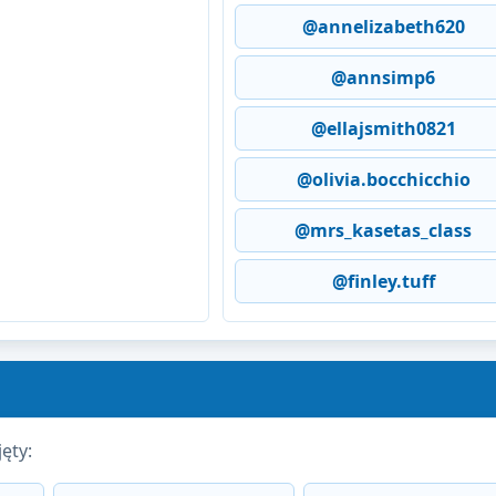
@annelizabeth620
@annsimp6
@ellajsmith0821
@olivia.bocchicchio
@mrs_kasetas_class
@finley.tuff
ęty: