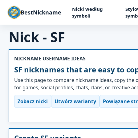
Nicki według
Stylo
BestNickname
symboli
symb
Nick - SF
NICKNAME USERNAME IDEAS
SF nicknames that are easy to co
Use this page to compare nickname ideas, copy the o
for games, social profiles, chats, clans, or creative a
Zobacz nicki
Utwórz warianty
Powiązane st
Create SF variants