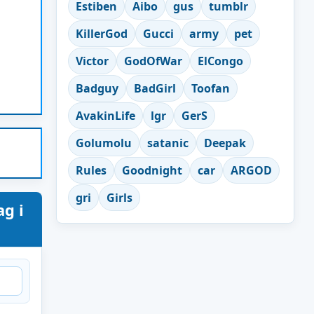
Estiben
Aibo
gus
tumblr
KillerGod
Gucci
army
pet
Victor
GodOfWar
ElCongo
Badguy
BadGirl
Toofan
AvakinLife
lgr
GerS
Golumolu
satanic
Deepak
Rules
Goodnight
car
ARGOD
gri
Girls
g i