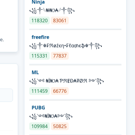
Ninja
꧁⁣༒𓆩₦ł₦ℑ₳𓆪༒꧂
118320
83061
freefire
e.
꧁༒☬₣ℜøźєη•₣ℓα₥єֆ☬༒꧂
115331
77837
ML
꧁༺ ₦Ї₦ℑ₳ ƤℜɆĐ₳₮Øℜ ༻꧂
111459
66776
PUBG
꧁༺₦Ї₦ℑ₳༻꧂
109984
50825