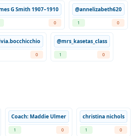
mes G Smith 1907–1910
@annelizabeth620
0
1
0
ivia.bocchicchio
@mrs_kasetas_class
0
1
0
Coach: Maddie Ulmer
christina nichols
1
0
1
0