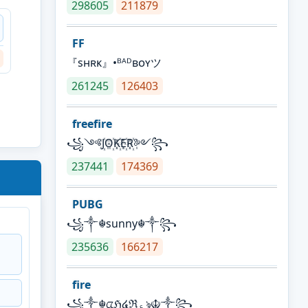
298605
211879
FF
『sʜʀᴋ』•ᴮᴬᴰʙᴏʏツ
261245
126403
freefire
꧁༺J꙰O꙰K꙰E꙰R꙰༻꧂
237441
174369
PUBG
꧁༒☬sunny☬༒꧂
235636
166217
fire
꧁༒☬ᤂℌ໔ℜ؏ৡ☬༒꧂