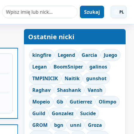
Szukaj
PL
Ostatnie nicki
kingfire
Legend
Garcia
Juego
Legan
BoomSniper
galinos
TMPINICIK
Naitik
gunshot
Raghav
Shashank
Vansh
Mopeio
Gb
Gutierrez
Olimpo
Guild
Gonzalez
Sucide
GROM
bgn
unni
Groza