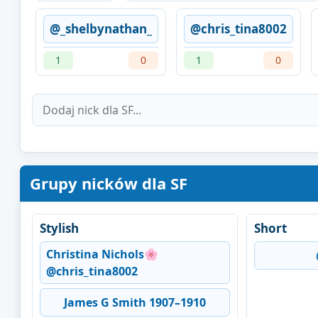
@_shelbynathan_
@chris_tina8002
1
0
1
0
Grupy nicków dla SF
Stylish
Short
Christina Nichols🌸
@chris_tina8002
James G Smith 1907–1910