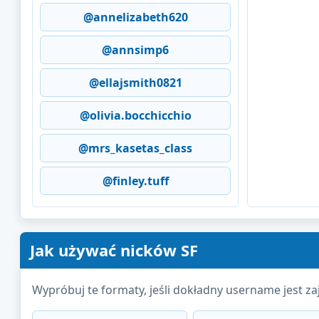
@annelizabeth620
@annsimp6
@ellajsmith0821
@olivia.bocchicchio
@mrs_kasetas_class
@finley.tuff
Jak używać nicków SF
Wypróbuj te formaty, jeśli dokładny username jest zaj