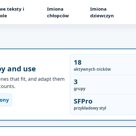
we teksty i
Imiona
Imiona
ole
chłopców
dziewczyn
18
py and use
aktywnych nicków
nes that fit, and adapt them
3
ccounts.
grupy
SFPro
rony
przykładowy styl