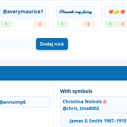
@averymaurice1
𝒮𝓉𝓇𝒶𝓌𝒷ℯ𝓇𝓇𝓎 𝒻𝒶𝒾𝓇𝓎
🐙🧽🐙
1
0
1
0
1
0
With symbols
Christina Nichols🌸
@annsimp6
@chris_tina8002
James G Smith 1907–1910