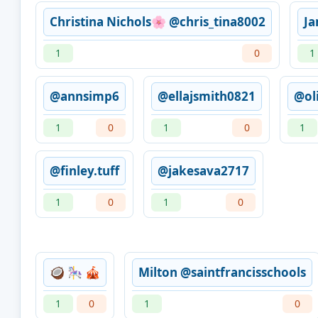
Christina Nichols🌸 @chris_tina8002
Ja
1
0
1
@annsimp6
@ellajsmith0821
@ol
1
0
1
0
1
@finley.tuff
@jakesava2717
1
0
1
0
🥥 🎠 🎪
Milton @saintfrancisschools
1
0
1
0