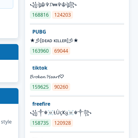
꧁ঔৣ☬✞𝓓𝖔𝖓✞☬ঔৣ꧂
168816
124203
PUBG
★彡[ᴅᴇᴀᴅ ᴋɪʟʟᴇʀ]彡★
163960
69044
tiktok
𝓑𝓻𝓸𝓴𝓮𝓷 𝓗𝓮𝓪𝓻𝓽♡
159625
90260
freefire
꧁༒☬☠Ƚ︎ÙçҜყ☠︎☬༒꧂
 style
158735
120928