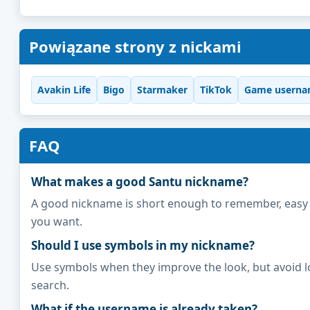
Powiązane strony z nickami
Avakin Life
Bigo
Starmaker
TikTok
Game userna
FAQ
What makes a good Santu nickname?
A good nickname is short enough to remember, easy to 
you want.
Should I use symbols in my nickname?
Use symbols when they improve the look, but avoid l
search.
What if the username is already taken?