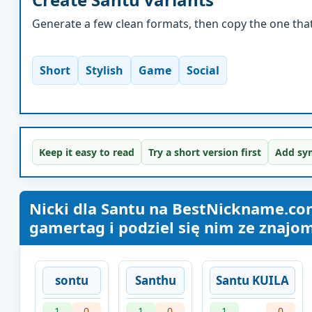
Generate a few clean formats, then copy the one that 
Short
Stylish
Game
Social
Keep it easy to read
Try a short version first
Add sym
Nicki dla Santu na BestNickname.com
gamertag i podziel się nim ze znajom
sontu
Santhu
Santu KUILA
1
0
1
0
1
0