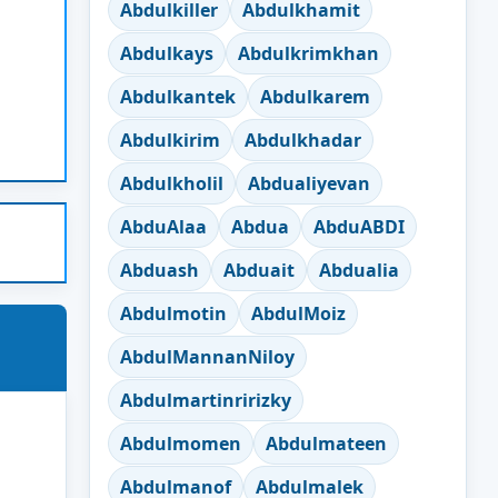
Abdulkiller
Abdulkhamit
Abdulkays
Abdulkrimkhan
Abdulkantek
Abdulkarem
Abdulkirim
Abdulkhadar
Abdulkholil
Abdualiyevan
AbduAlaa
Abdua
AbduABDI
Abduash
Abduait
Abdualia
Abdulmotin
AbdulMoiz
AbdulMannanNiloy
Abdulmartinririzky
Abdulmomen
Abdulmateen
Abdulmanof
Abdulmalek