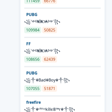
111459
66776
PUBG
꧁༺₦Ї₦ℑ₳༻꧂
109984
50825
FF
꧁༺₦Ї₦ℑ₳༻꧂
108656
62439
PUBG
꧁༒☬Bad☬Boy☬༒꧂
107055
51871
freefire
꧁༒☬ᶜᴿᴬᶻᵞkíllє®™r☬༒꧂