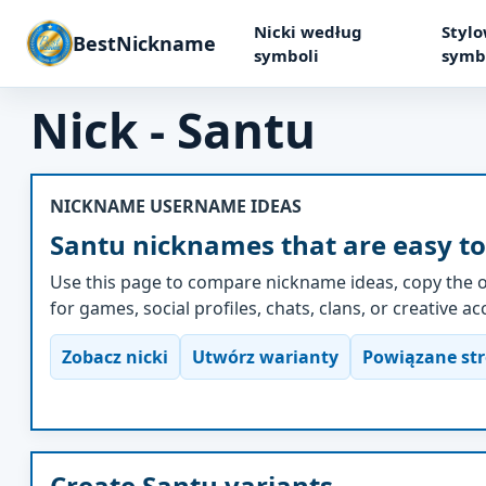
Nicki według
Stylo
BestNickname
symboli
symb
Nick - Santu
NICKNAME USERNAME IDEAS
Santu nicknames that are easy to
Use this page to compare nickname ideas, copy the o
for games, social profiles, chats, clans, or creative a
Zobacz nicki
Utwórz warianty
Powiązane st
Create Santu variants