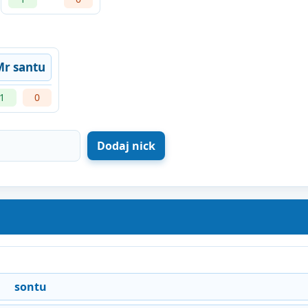
Mr santu
1
0
sontu