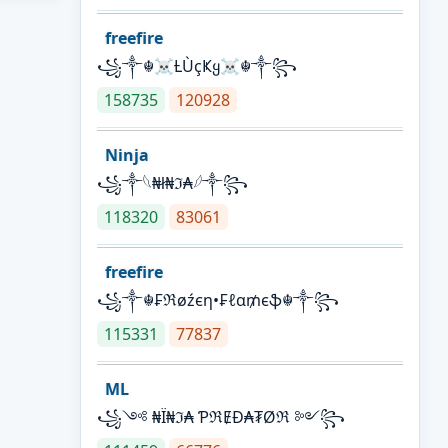
freefire
꧁༒☬☠Ƚ︎ÙçҜყ☠︎☬༒꧂
158735
120928
Ninja
꧁⁣༒𓆩₦ł₦ℑ₳𓆪༒꧂
118320
83061
freefire
꧁༒☬₣ℜøźєη•₣ℓα₥єֆ☬༒꧂
115331
77837
ML
꧁༺ ₦Ї₦ℑ₳ ƤℜɆĐ₳₮Øℜ ༻꧂