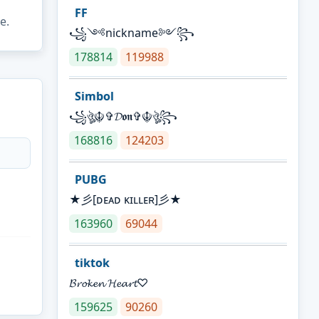
FF
e.
꧁༺nickname༻꧂
178814
119988
Simbol
꧁ঔৣ☬✞𝓓𝖔𝖓✞☬ঔৣ꧂
168816
124203
PUBG
★彡[ᴅᴇᴀᴅ ᴋɪʟʟᴇʀ]彡★
163960
69044
tiktok
𝓑𝓻𝓸𝓴𝓮𝓷 𝓗𝓮𝓪𝓻𝓽♡
159625
90260