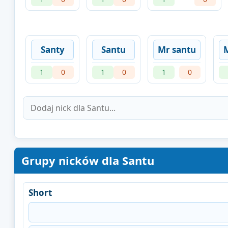
Santy
Santu
Mr santu
1
0
1
0
1
0
Grupy nicków dla Santu
Short