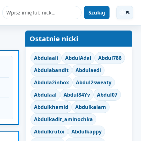
Szukaj
PL
Ostatnie nicki
Abdulaali
AbdulAdal
Abdul786
Abdulabandit
Abdulaedi
Abdula2inbox
Abdul2sweaty
Abdulaal
Abdul84Yv
Abdul07
Abdulkhamid
Abdulkalam
Abdulkadir_aminochka
Abdulkrutoi
Abdulkappy