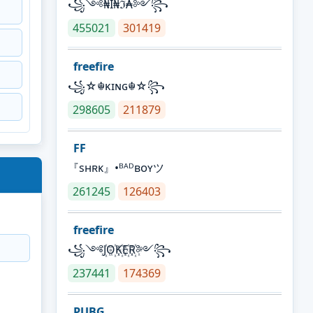
꧁༺₦Ї₦ℑ₳༻꧂
455021
301419
freefire
꧁☆☬κɪɴɢ☬☆꧂
298605
211879
FF
『sʜʀᴋ』•ᴮᴬᴰʙᴏʏツ
261245
126403
freefire
꧁༺J꙰O꙰K꙰E꙰R꙰༻꧂
237441
174369
PUBG