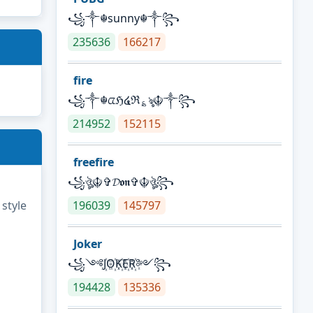
꧁༒☬sunny☬༒꧂
235636
166217
fire
꧁༒☬ᤂℌ໔ℜ؏ৡ☬༒꧂
214952
152115
freefire
꧁ঔৣ☬✞𝓓𝖔𝖓✞☬ঔৣ꧂
 style
196039
145797
Joker
꧁༺J꙰O꙰K꙰E꙰R꙰༻꧂
194428
135336