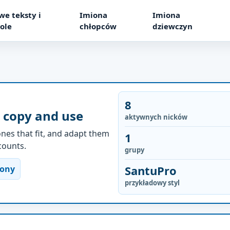
we teksty i
Imiona
Imiona
ole
chłopców
dziewczyn
8
 copy and use
aktywnych nicków
nes that fit, and adapt them
1
ccounts.
grupy
SantuPro
rony
przykładowy styl