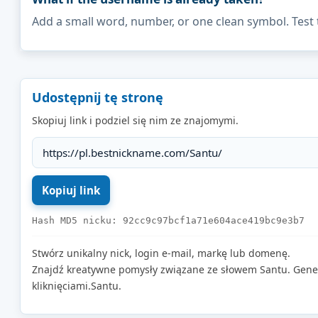
Add a small word, number, or one clean symbol. Test 
Udostępnij tę stronę
Skopiuj link i podziel się nim ze znajomymi.
Hash MD5 nicku: 92cc9c97bcf1a71e604ace419bc9e3b7
Stwórz unikalny nick, login e-mail, markę lub domenę.
Znajdź kreatywne pomysły związane ze słowem Santu. Gene
kliknięciami.Santu.