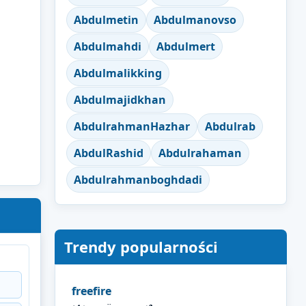
Abdulmetin
Abdulmanovso
Abdulmahdi
Abdulmert
Abdulmalikking
Abdulmajidkhan
AbdulrahmanHazhar
Abdulrab
AbdulRashid
Abdulrahaman
Abdulrahmanboghdadi
Trendy popularności
freefire