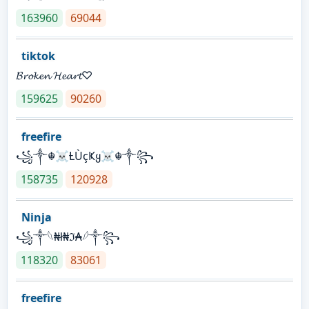
163960
69044
tiktok
𝓑𝓻𝓸𝓴𝓮𝓷 𝓗𝓮𝓪𝓻𝓽♡
159625
90260
freefire
꧁༒☬☠Ƚ︎ÙçҜყ☠︎☬༒꧂
158735
120928
Ninja
꧁⁣༒𓆩₦ł₦ℑ₳𓆪༒꧂
118320
83061
freefire