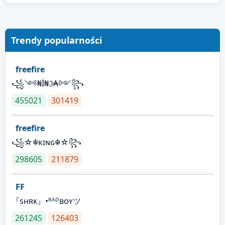
Trendy popularności
freefire
꧁༺₦Ї₦ℑ₳༻꧂
455021
301419
freefire
꧁☆☬κɪɴɢ☬☆꧂
298605
211879
FF
『sʜʀᴋ』•ᴮᴬᴰʙᴏʏツ
261245
126403