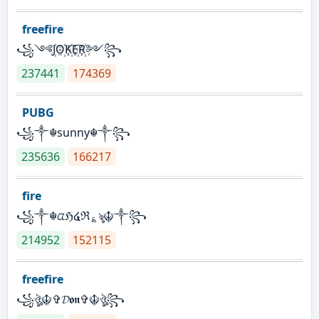
freefire
꧁༺J꙰O꙰K꙰E꙰R꙰༻꧂
237441
174369
PUBG
꧁༒☬sunny☬༒꧂
235636
166217
fire
꧁༒☬ᤂℌ໔ℜ؏ৡ☬༒꧂
214952
152115
freefire
꧁ঔৣ☬✞𝓓𝖔𝖓✞☬ঔৣ꧂