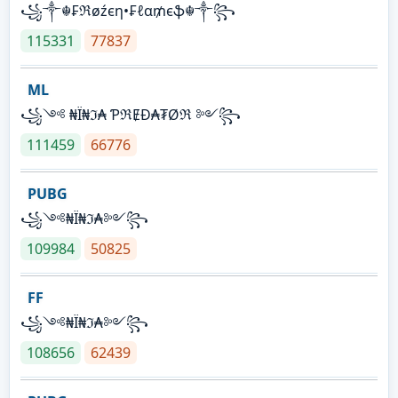
꧁༒☬₣ℜøźєη•₣ℓα₥єֆ☬༒꧂
115331
77837
ML
꧁༺ ₦Ї₦ℑ₳ ƤℜɆĐ₳₮Øℜ ༻꧂
111459
66776
PUBG
꧁༺₦Ї₦ℑ₳༻꧂
109984
50825
FF
꧁༺₦Ї₦ℑ₳༻꧂
108656
62439