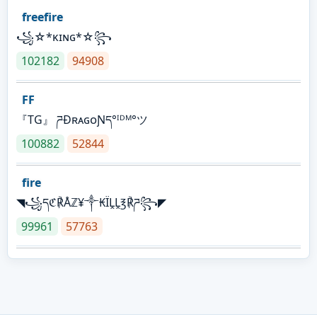
freefire
꧁☆*κɪɴɢ*☆꧂
102182
94908
FF
『TG』 ཌĐʀᴀɢᴏƝད°ᴵᴰᴹ°ツ
100882
52844
fire
◥꧁དℭ℟Åℤ¥༒₭ÏḼḼ℥℟ཌ꧂◤
99961
57763