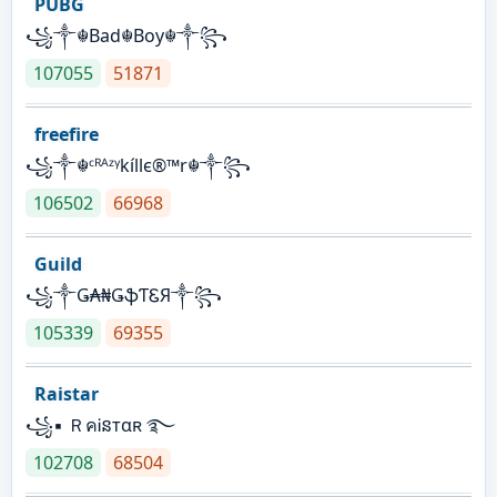
PUBG
꧁༒☬Bad☬Boy☬༒꧂
107055
51871
freefire
꧁༒☬ᶜᴿᴬᶻᵞkíllє®™r☬༒꧂
106502
66968
Guild
꧁༒Ǥ₳₦ǤֆƬᏋЯ༒꧂
105339
69355
Raistar
꧁▪ ＲคᎥនтαʀ ࿐
102708
68504