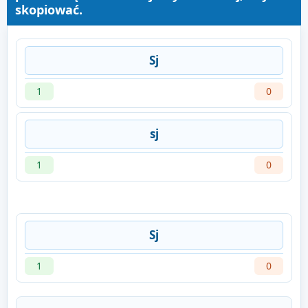
skopiować.
Sj
1
0
sj
1
0
Sj
1
0