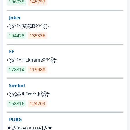
196039
145797
Joker
꧁༺J꙰O꙰K꙰E꙰R꙰༻꧂
194428
135336
FF
꧁༺nickname༻꧂
178814
119988
Simbol
꧁ঔৣ☬✞𝓓𝖔𝖓✞☬ঔৣ꧂
168816
124203
PUBG
★彡[ᴅᴇᴀᴅ ᴋɪʟʟᴇʀ]彡★