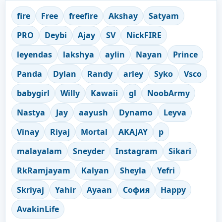
fire
Free
freefire
Akshay
Satyam
PRO
Deybi
Ajay
SV
NickFIRE
leyendas
lakshya
aylin
Nayan
Prince
Panda
Dylan
Randy
arley
Syko
Vsco
babygirl
Willy
Kawaii
gl
NoobArmy
Nastya
Jay
aayush
Dynamo
Leyva
Vinay
Riyaj
Mortal
AKAJAY
p
malayalam
Sneyder
Instagram
Sikari
RkRamjayam
Kalyan
Sheyla
Yefri
Skriyaj
Yahir
Ayaan
София
Happy
AvakinLife