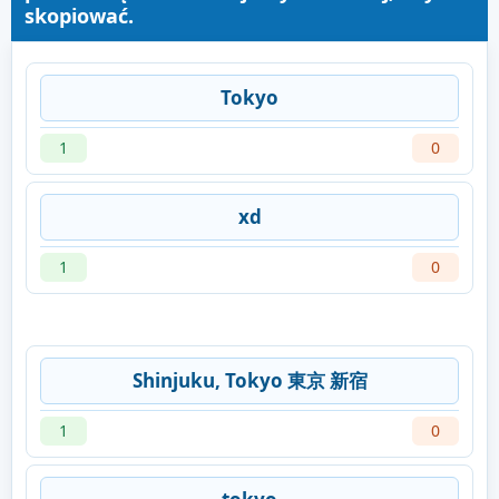
skopiować.
Tokyo
1
0
xd
1
0
Shinjuku, Tokyo 東京 新宿
1
0