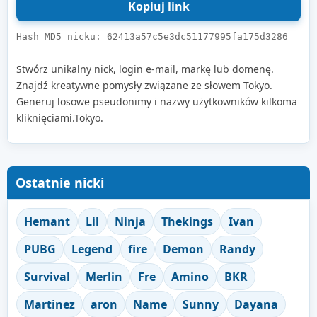
Hash MD5 nicku: 62413a57c5e3dc51177995fa175d3286
Stwórz unikalny nick, login e-mail, markę lub domenę.
Znajdź kreatywne pomysły związane ze słowem Tokyo.
Generuj losowe pseudonimy i nazwy użytkowników kilkoma
kliknięciami.Tokyo.
Ostatnie nicki
Hemant
Lil
Ninja
Thekings
Ivan
PUBG
Legend
fire
Demon
Randy
Survival
Merlin
Fre
Amino
BKR
Martinez
aron
Name
Sunny
Dayana