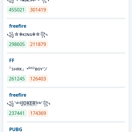
455021
301419
freefire
꧁☆☬κɪɴɢ☬☆꧂
298605
211879
FF
『sʜʀᴋ』•ᴮᴬᴰʙᴏʏツ
261245
126403
freefire
꧁༺J꙰O꙰K꙰E꙰R꙰༻꧂
237441
174369
PUBG