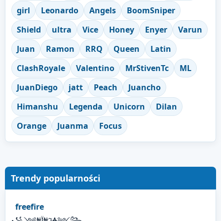
girl
Leonardo
Angels
BoomSniper
Shield
ultra
Vice
Honey
Enyer
Varun
Juan
Ramon
RRQ
Queen
Latin
ClashRoyale
Valentino
MrStivenTc
ML
JuanDiego
jatt
Peach
Juancho
Himanshu
Legenda
Unicorn
Dilan
Orange
Juanma
Focus
Trendy popularności
freefire
꧁༺₦Ї₦ℑ₳༻꧂