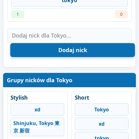
tokyo
1
0
Grupy nicków dla Tokyo
Stylish
Short
xd
Tokyo
Shinjuku, Tokyo 東
xd
京 新宿
tokyo