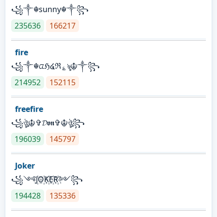
꧁༒☬sunny☬༒꧂
235636
166217
fire
꧁༒☬ᤂℌ໔ℜ؏ৡ☬༒꧂
214952
152115
freefire
꧁ঔৣ☬✞𝓓𝖔𝖓✞☬ঔৣ꧂
196039
145797
Joker
꧁༺J꙰O꙰K꙰E꙰R꙰༻꧂
194428
135336