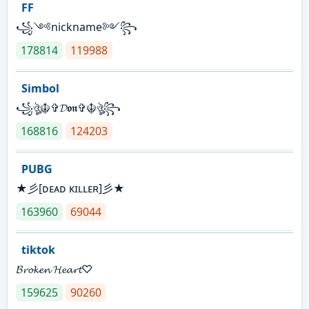
FF
꧁༺nickname༻꧂
178814
119988
Simbol
꧁ঔৣ☬✞𝓓𝖔𝖓✞☬ঔৣ꧂
168816
124203
PUBG
★彡[ᴅᴇᴀᴅ ᴋɪʟʟᴇʀ]彡★
163960
69044
tiktok
𝓑𝓻𝓸𝓴𝓮𝓷 𝓗𝓮𝓪𝓻𝓽♡
159625
90260