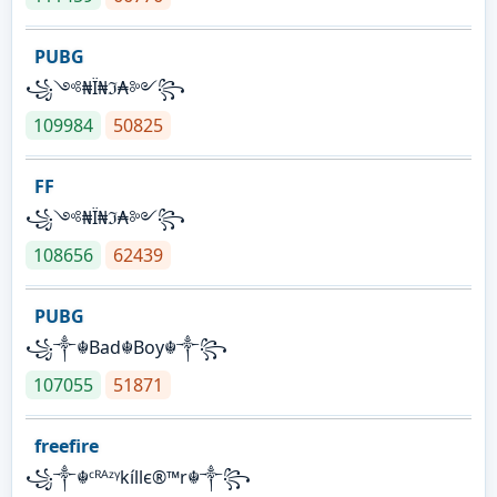
PUBG
꧁༺₦Ї₦ℑ₳༻꧂
109984
50825
FF
꧁༺₦Ї₦ℑ₳༻꧂
108656
62439
PUBG
꧁༒☬Bad☬Boy☬༒꧂
107055
51871
freefire
꧁༒☬ᶜᴿᴬᶻᵞkíllє®™r☬༒꧂