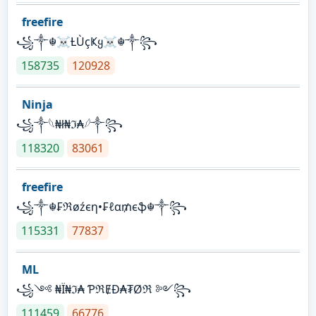
freefire
꧁༒☬☠Ƚ︎ÙçҜყ☠︎☬༒꧂
158735
120928
Ninja
꧁⁣༒𓆩₦ł₦ℑ₳𓆪༒꧂
118320
83061
freefire
꧁༒☬₣ℜøźєη•₣ℓα₥єֆ☬༒꧂
115331
77837
ML
꧁༺ ₦Ї₦ℑ₳ ƤℜɆĐ₳₮Øℜ ༻꧂
111459
66776