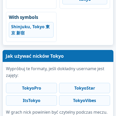
With symbols
Shinjuku, Tokyo 東
京 新宿
Jak używać nicków Tokyo
Wypróbuj te formaty, jeśli dokładny username jest
zajęty:
TokyoPro
TokyoStar
ItsTokyo
TokyoVibes
W grach nick powinien być czytelny podczas meczu.