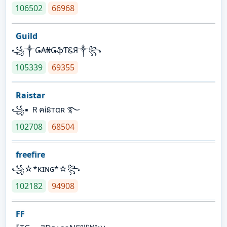
106502
66968
Guild
꧁༒Ǥ₳₦ǤֆƬᏋЯ༒꧂
105339
69355
Raistar
꧁▪ ＲคᎥនтαʀ ࿐
102708
68504
freefire
꧁☆*κɪɴɢ*☆꧂
102182
94908
FF