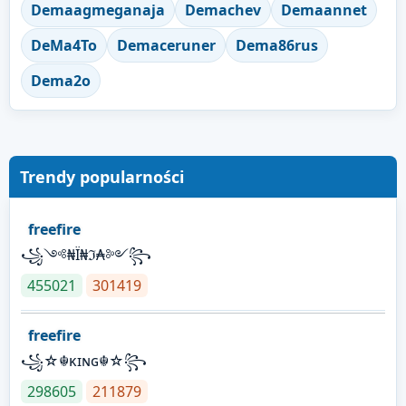
Demaagmeganaja
Demachev
Demaannet
DeMa4To
Demaceruner
Dema86rus
Dema2o
Trendy popularności
freefire
꧁༺₦Ї₦ℑ₳༻꧂
455021
301419
freefire
꧁☆☬κɪɴɢ☬☆꧂
298605
211879