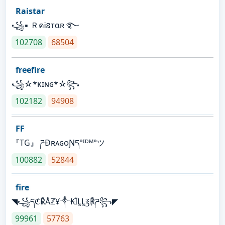
Raistar
꧁▪ ＲคᎥនтαʀ ࿐
102708
68504
freefire
꧁☆*κɪɴɢ*☆꧂
102182
94908
FF
『TG』 ཌĐʀᴀɢᴏƝད°ᴵᴰᴹ°ツ
100882
52844
fire
◥꧁དℭ℟Åℤ¥༒₭ÏḼḼ℥℟ཌ꧂◤
99961
57763