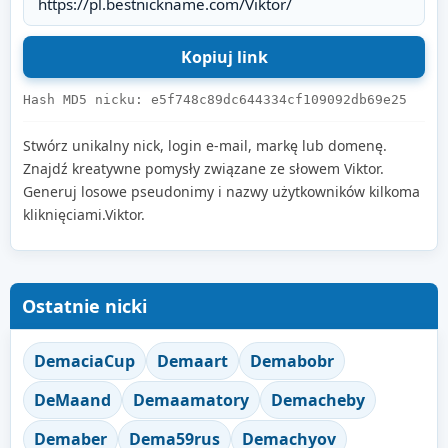
Hash MD5 nicku: e5f748c89dc644334cf109092db69e25
Stwórz unikalny nick, login e-mail, markę lub domenę.
Znajdź kreatywne pomysły związane ze słowem Viktor.
Generuj losowe pseudonimy i nazwy użytkowników kilkoma
kliknięciami.Viktor.
Ostatnie nicki
DemaciaCup
Demaart
Demabobr
DeMaand
Demaamatory
Demacheby
Demaber
Dema59rus
Demachyov