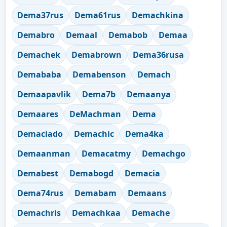
Dema37rus
Dema61rus
Demachkina
Demabro
Demaal
Demabob
Demaa
Demachek
Demabrown
Dema36rusa
Demababa
Demabenson
Demach
Demaapavlik
Dema7b
Demaanya
Demaares
DeMachman
Dema
Demaciado
Demachic
Dema4ka
Demaanman
Demacatmy
Demachgo
Demabest
Demabogd
Demacia
Dema74rus
Demabam
Demaans
Demachris
Demachkaa
Demache