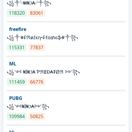
꧁⁣༒𓆩₦ł₦ℑ₳𓆪༒꧂
118320
83061
freefire
꧁༒☬₣ℜøźєη•₣ℓα₥єֆ☬༒꧂
115331
77837
ML
꧁༺ ₦Ї₦ℑ₳ ƤℜɆĐ₳₮Øℜ ༻꧂
111459
66776
PUBG
꧁༺₦Ї₦ℑ₳༻꧂
109984
50825