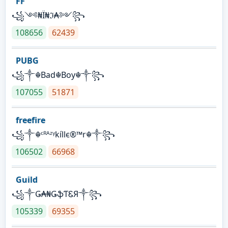
FF
꧁༺₦Ї₦ℑ₳༻꧂
108656
62439
PUBG
꧁༒☬Bad☬Boy☬༒꧂
107055
51871
freefire
꧁༒☬ᶜᴿᴬᶻᵞkíllє®™r☬༒꧂
106502
66968
Guild
꧁༒Ǥ₳₦ǤֆƬᏋЯ༒꧂
105339
69355