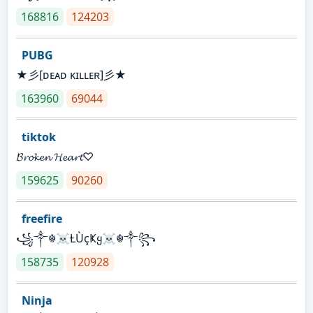
168816
124203
PUBG
★彡[ᴅᴇᴀᴅ ᴋɪʟʟᴇʀ]彡★
163960
69044
tiktok
𝓑𝓻𝓸𝓴𝓮𝓷 𝓗𝓮𝓪𝓻𝓽♡
159625
90260
freefire
꧁༒☬☠Ƚ︎ÙçҜყ☠︎☬༒꧂
158735
120928
Ninja