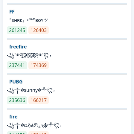
FF
『sʜʀᴋ』•ᴮᴬᴰʙᴏʏツ
261245
126403
freefire
꧁༺J꙰O꙰K꙰E꙰R꙰༻꧂
237441
174369
PUBG
꧁༒☬sunny☬༒꧂
235636
166217
fire
꧁༒☬ᤂℌ໔ℜ؏ৡ☬༒꧂