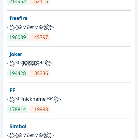
214952
152115
freefire
꧁ঔৣ☬✞𝓓𝖔𝖓✞☬ঔৣ꧂
196039
145797
Joker
꧁༺J꙰O꙰K꙰E꙰R꙰༻꧂
194428
135336
FF
꧁༺nickname༻꧂
178814
119988
Simbol
꧁ঔৣ☬✞𝓓𝖔𝖓✞☬ঔৣ꧂