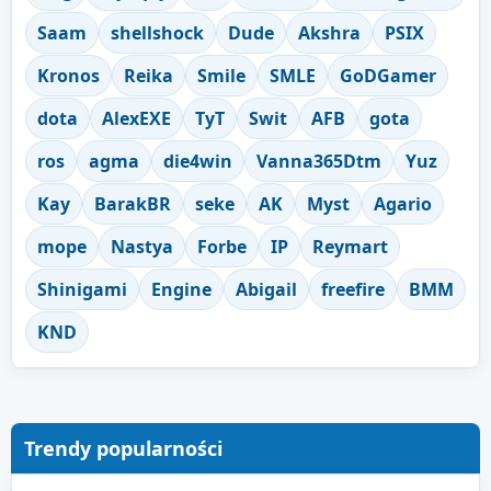
Saam
shellshock
Dude
Akshra
PSIX
Kronos
Reika
Smile
SMLE
GoDGamer
dota
AlexEXE
TyT
Swit
AFB
gota
ros
agma
die4win
Vanna365Dtm
Yuz
Kay
BarakBR
seke
AK
Myst
Agario
mope
Nastya
Forbe
IP
Reymart
Shinigami
Engine
Abigail
freefire
BMM
KND
Trendy popularności