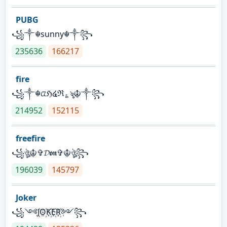
PUBG
꧁༒☬sunny☬༒꧂
235636
166217
fire
꧁༒☬ᤂℌ໔ℜ؏ৡ☬༒꧂
214952
152115
freefire
꧁ঔৣ☬✞𝓓𝖔𝖓✞☬ঔৣ꧂
196039
145797
Joker
꧁༺J꙰O꙰K꙰E꙰R꙰༻꧂