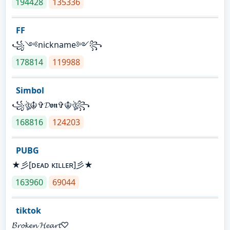
194428
135336
FF
꧁༺nickname༻꧂
178814
119988
Simbol
꧁ঔৣ☬✞𝓓𝖔𝖓✞☬ঔৣ꧂
168816
124203
PUBG
★彡[ᴅᴇᴀᴅ ᴋɪʟʟᴇʀ]彡★
163960
69044
tiktok
𝓑𝓻𝓸𝓴𝓮𝓷 𝓗𝓮𝓪𝓻𝓽♡