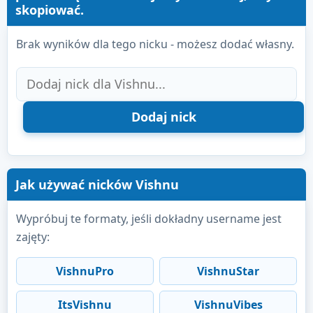
skopiować.
Brak wyników dla tego nicku - możesz dodać własny.
Jak używać nicków Vishnu
Wypróbuj te formaty, jeśli dokładny username jest
zajęty:
VishnuPro
VishnuStar
ItsVishnu
VishnuVibes