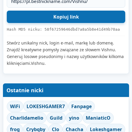
Hash MD5 nicku: 58f67259646dbd7a8a5b8e41d49b70aa
Stwórz unikalny nick, login e-mail, markę lub domenę.
Znajdź kreatywne pomysły związane ze słowem Vishnu.
Generuj losowe pseudonimy i nazwy użytkowników kilkoma
kliknięciami.Vishnu.
Ostatnie nicki
WiFi
LOKESHGAMER7
Fanpage
Charlidamelio
Guild
yino
ManiaticO
frog
Crybqby
Clo
Chacha
Lokeshgamer