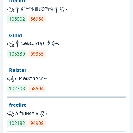
freefire
꧁༒☬ᶜᴿᴬᶻᵞkíllє®™r☬༒꧂
106502
66968
Guild
꧁༒Ǥ₳₦ǤֆƬᏋЯ༒꧂
105339
69355
Raistar
꧁▪ ＲคᎥនтαʀ ࿐
102708
68504
freefire
꧁☆*κɪɴɢ*☆꧂
102182
94908