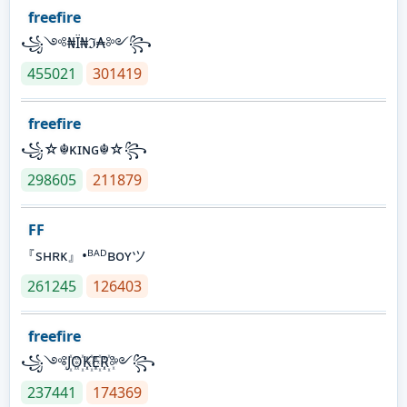
freefire
꧁༺₦Ї₦ℑ₳༻꧂
455021
301419
freefire
꧁☆☬κɪɴɢ☬☆꧂
298605
211879
FF
『sʜʀᴋ』•ᴮᴬᴰʙᴏʏツ
261245
126403
freefire
꧁༺J꙰O꙰K꙰E꙰R꙰༻꧂
237441
174369