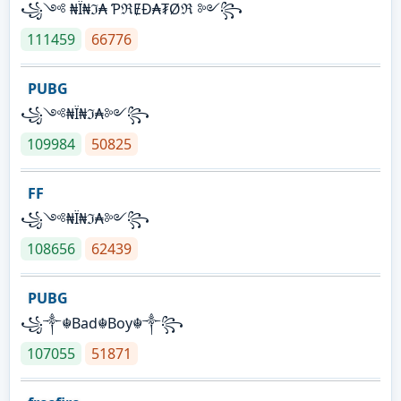
꧁༺ ₦Ї₦ℑ₳ ƤℜɆĐ₳₮Øℜ ༻꧂
111459
66776
PUBG
꧁༺₦Ї₦ℑ₳༻꧂
109984
50825
FF
꧁༺₦Ї₦ℑ₳༻꧂
108656
62439
PUBG
꧁༒☬Bad☬Boy☬༒꧂
107055
51871