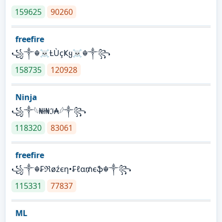
159625
90260
freefire
꧁༒☬☠Ƚ︎ÙçҜყ☠︎☬༒꧂
158735
120928
Ninja
꧁⁣༒𓆩₦ł₦ℑ₳𓆪༒꧂
118320
83061
freefire
꧁༒☬₣ℜøźєη•₣ℓα₥єֆ☬༒꧂
115331
77837
ML