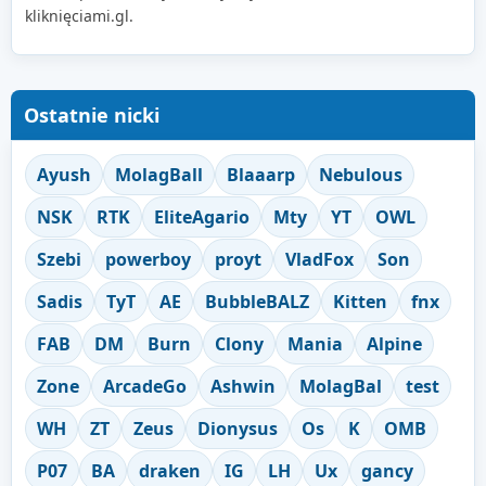
kliknięciami.gl.
Ostatnie nicki
Ayush
MolagBall
Blaaarp
Nebulous
NSK
RTK
EliteAgario
Mty
YT
OWL
Szebi
powerboy
proyt
VladFox
Son
Sadis
TyT
AE
BubbleBALZ
Kitten
fnx
FAB
DM
Burn
Clony
Mania
Alpine
Zone
ArcadeGo
Ashwin
MolagBal
test
WH
ZT
Zeus
Dionysus
Os
K
OMB
P07
BA
draken
IG
LH
Ux
gancy