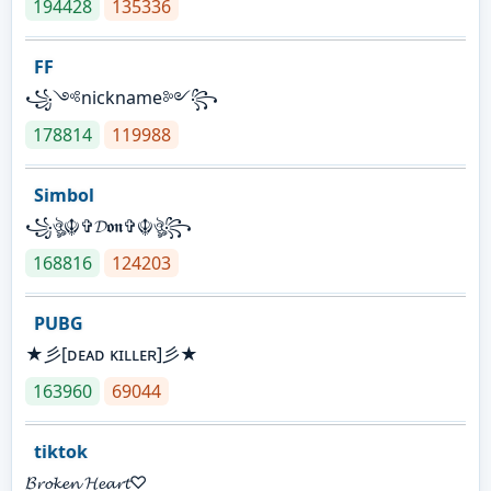
194428
135336
FF
꧁༺nickname༻꧂
178814
119988
Simbol
꧁ঔৣ☬✞𝓓𝖔𝖓✞☬ঔৣ꧂
168816
124203
PUBG
★彡[ᴅᴇᴀᴅ ᴋɪʟʟᴇʀ]彡★
163960
69044
tiktok
𝓑𝓻𝓸𝓴𝓮𝓷 𝓗𝓮𝓪𝓻𝓽♡