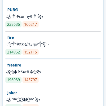
PUBG
꧁༒☬sunny☬༒꧂
235636
166217
fire
꧁༒☬ᤂℌ໔ℜ؏ৡ☬༒꧂
214952
152115
freefire
꧁ঔৣ☬✞𝓓𝖔𝖓✞☬ঔৣ꧂
196039
145797
Joker
꧁༺J꙰O꙰K꙰E꙰R꙰༻꧂