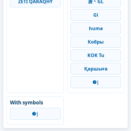
ZETI QARAQHY
唐丶GL
Gl
huma
Кобры
KOK Tu
Қаршыға
❼|
With symbols
❼|