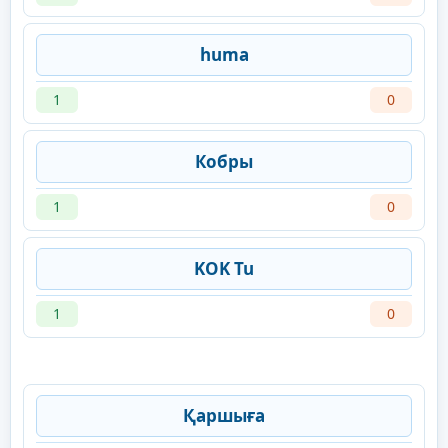
huma
1
0
Кобры
1
0
KOK Tu
1
0
Қаршыға