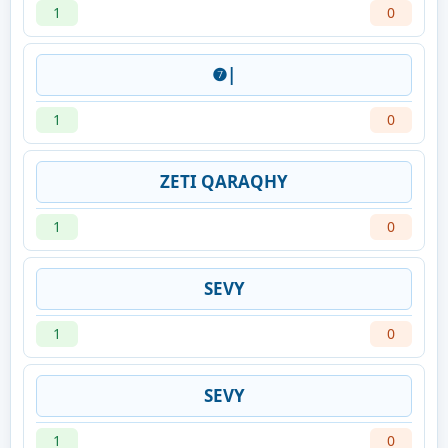
1
0
❼|
1
0
ZETI QARAQHY
1
0
SEVY
1
0
SEVY
1
0