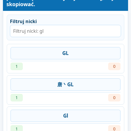
skopiować.
Filtruj nicki
GL
1
0
唐丶GL
1
0
Gl
1
0