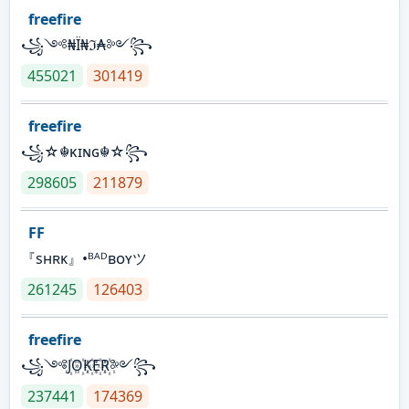
freefire
꧁༺₦Ї₦ℑ₳༻꧂
455021
301419
freefire
꧁☆☬κɪɴɢ☬☆꧂
298605
211879
FF
『sʜʀᴋ』•ᴮᴬᴰʙᴏʏツ
261245
126403
freefire
꧁༺J꙰O꙰K꙰E꙰R꙰༻꧂
237441
174369