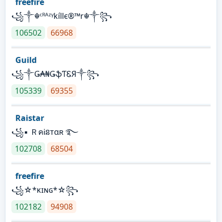
freefire
꧁༒☬ᶜᴿᴬᶻᵞkíllє®™r☬༒꧂
106502
66968
Guild
꧁༒Ǥ₳₦ǤֆƬᏋЯ༒꧂
105339
69355
Raistar
꧁▪ ＲคᎥនтαʀ ࿐
102708
68504
freefire
꧁☆*κɪɴɢ*☆꧂
102182
94908