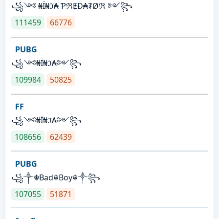
꧁༺ ₦Ї₦ℑ₳ ƤℜɆĐ₳₮Øℜ ༻꧂
111459
66776
PUBG
꧁༺₦Ї₦ℑ₳༻꧂
109984
50825
FF
꧁༺₦Ї₦ℑ₳༻꧂
108656
62439
PUBG
꧁༒☬Bad☬Boy☬༒꧂
107055
51871