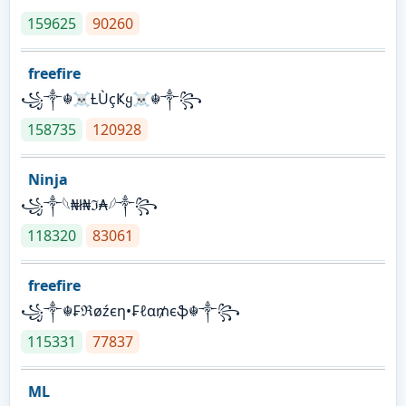
159625
90260
freefire
꧁༒☬☠Ƚ︎ÙçҜყ☠︎☬༒꧂
158735
120928
Ninja
꧁⁣༒𓆩₦ł₦ℑ₳𓆪༒꧂
118320
83061
freefire
꧁༒☬₣ℜøźєη•₣ℓα₥єֆ☬༒꧂
115331
77837
ML