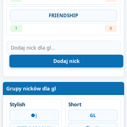
FRIENDSHIP
1
0
Grupy nicków dla gl
Stylish
Short
❼|
GL