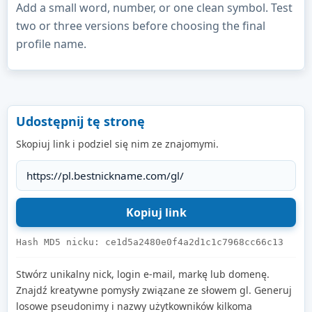
Add a small word, number, or one clean symbol. Test
two or three versions before choosing the final
profile name.
Udostępnij tę stronę
Skopiuj link i podziel się nim ze znajomymi.
Hash MD5 nicku: ce1d5a2480e0f4a2d1c1c7968cc66c13
Stwórz unikalny nick, login e-mail, markę lub domenę.
Znajdź kreatywne pomysły związane ze słowem gl. Generuj
losowe pseudonimy i nazwy użytkowników kilkoma