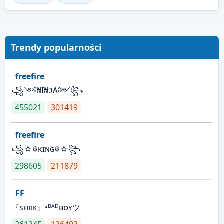
Trendy popularności
freefire
꧁༺₦Ї₦ℑ₳༻꧂
455021
301419
freefire
꧁☆☬κɪɴɢ☬☆꧂
298605
211879
FF
『sʜʀᴋ』•ᴮᴬᴰʙᴏʏツ