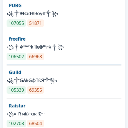
PUBG
꧁༒☬Bad☬Boy☬༒꧂
107055
51871
freefire
꧁༒☬ᶜᴿᴬᶻᵞkíllє®™r☬༒꧂
106502
66968
Guild
꧁༒Ǥ₳₦ǤֆƬᏋЯ༒꧂
105339
69355
Raistar
꧁▪ ＲคᎥនтαʀ ࿐
102708
68504