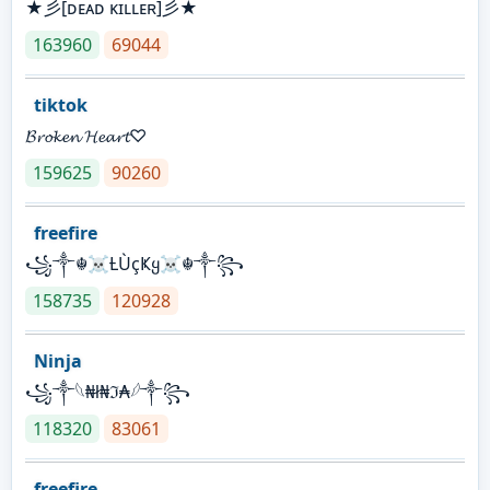
★彡[ᴅᴇᴀᴅ ᴋɪʟʟᴇʀ]彡★
163960
69044
tiktok
𝓑𝓻𝓸𝓴𝓮𝓷 𝓗𝓮𝓪𝓻𝓽♡
159625
90260
freefire
꧁༒☬☠Ƚ︎ÙçҜყ☠︎☬༒꧂
158735
120928
Ninja
꧁⁣༒𓆩₦ł₦ℑ₳𓆪༒꧂
118320
83061
freefire