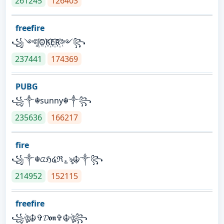
261245
126403
freefire
꧁༺J꙰O꙰K꙰E꙰R꙰༻꧂
237441
174369
PUBG
꧁༒☬sunny☬༒꧂
235636
166217
fire
꧁༒☬ᤂℌ໔ℜ؏ৡ☬༒꧂
214952
152115
freefire
꧁ঔৣ☬✞𝓓𝖔𝖓✞☬ঔৣ꧂