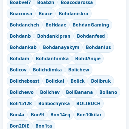
Boabvel7
Boabzn
Boacodarossa
Boaconsa
Boace
Bohdaniskra
Bohdancheh
BoHdaae
BohdanGaming
Bohdanb
Bohdankipran
Bohdanfeed
Bohdankab
Bohdanayakym
Bohdanius
Bohdam
Bohdanhimka
BohdAngie
Bolicov
Bolichdimka
Bolichew
Bolichebeast
Bolickai
Bolick
Bolibruk
Bolichewo
Bolichev
BoliBanana
Boliano
Boli1512k
Bolibochynka
BOLIBUCH
Bon4a
Bon9l
Bon14eq
Bon10kilar
Bon2DiE
Bon1ta