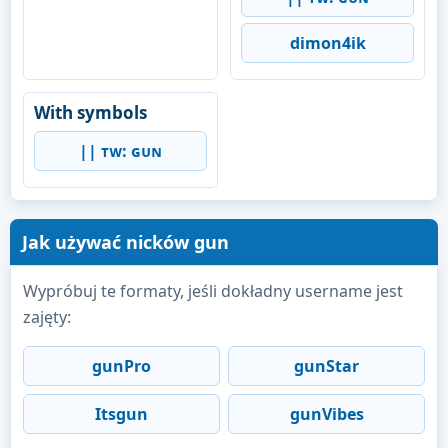
dimon4ik
With symbols
|| ᴛᴡ: ɢᴜɴ
Jak używać nicków gun
Wypróbuj te formaty, jeśli dokładny username jest
zajęty:
gunPro
gunStar
Itsgun
gunVibes