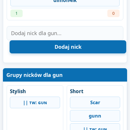
dimon4ik
1
0
Grupy nicków dla gun
Stylish
Short
|| ᴛᴡ: ɢᴜɴ
Scar
gunn
|| ᴛᴡ: ɢᴜɴ