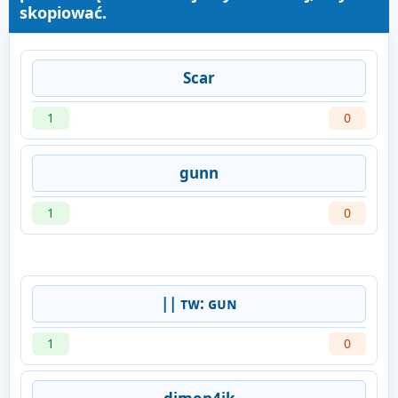
skopiować.
Scar
1
0
gunn
1
0
|| ᴛᴡ: ɢᴜɴ
1
0