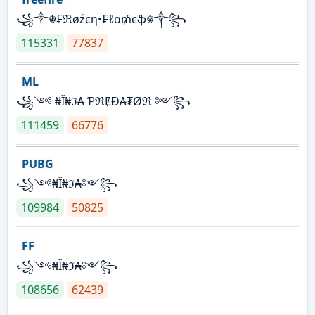
꧁༒☬₣ℜøźєη•₣ℓα₥єֆ☬༒꧂
115331
77837
ML
꧁༺ ₦Ї₦ℑ₳ ƤℜɆĐ₳₮Øℜ ༻꧂
111459
66776
PUBG
꧁༺₦Ї₦ℑ₳༻꧂
109984
50825
FF
꧁༺₦Ї₦ℑ₳༻꧂
108656
62439