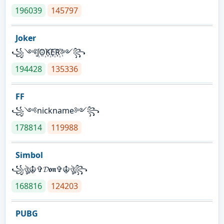
196039
145797
Joker
꧁༺J꙰O꙰K꙰E꙰R꙰༻꧂
194428
135336
FF
꧁༺nickname༻꧂
178814
119988
Simbol
꧁ঔৣ☬✞𝓓𝖔𝖓✞☬ঔৣ꧂
168816
124203
PUBG