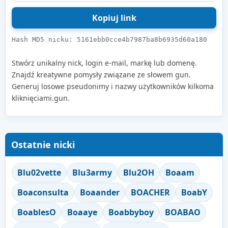
Hash MD5 nicku: 5161ebb0cce4b7987ba8b6935d60a180
Stwórz unikalny nick, login e-mail, markę lub domenę.
Znajdź kreatywne pomysły związane ze słowem gun.
Generuj losowe pseudonimy i nazwy użytkowników kilkoma
kliknięciami.gun.
Ostatnie nicki
Blu02vette
Blu3army
Blu2OH
Boaam
Boaconsulta
Boaander
BOACHER
BoabY
BoablesO
Boaaye
Boabbyboy
BOABAO