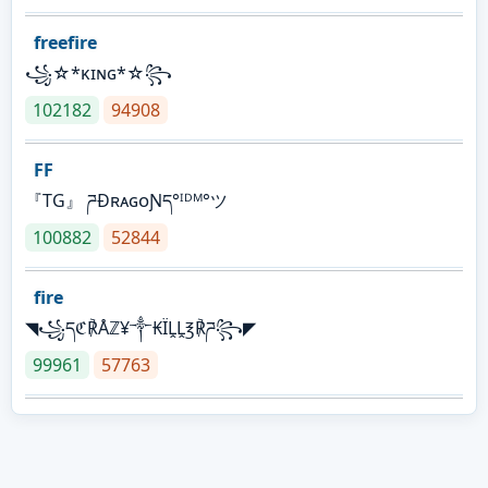
freefire
꧁☆*κɪɴɢ*☆꧂
102182
94908
FF
『TG』 ཌĐʀᴀɢᴏƝད°ᴵᴰᴹ°ツ
100882
52844
fire
◥꧁དℭ℟Åℤ¥༒₭ÏḼḼ℥℟ཌ꧂◤
99961
57763