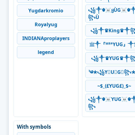
꧁༒☬☠ყÙG☠︎☬
Yugdarkromio
꧂Ù
Royalyug
꧁༒♛King♛༒
INDIANAproplayers
亗༒『ᴹᴿ°YUG』༒
legend
꧁༒♛YUG♛༒
༄✯꧁Y⃠U⃠G⃠꧂
~$_(£YUG£)_$~
꧁༒☬☠YUG☠︎☬
꧂
With symbols