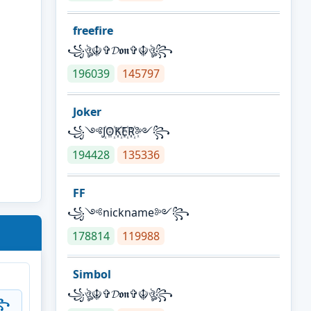
freefire
꧁ঔৣ☬✞𝓓𝖔𝖓✞☬ঔৣ꧂
196039
145797
Joker
꧁༺J꙰O꙰K꙰E꙰R꙰༻꧂
194428
135336
FF
꧁༺nickname༻꧂
178814
119988
Simbol
꧁ঔৣ☬✞𝓓𝖔𝖓✞☬ঔৣ꧂
꧂