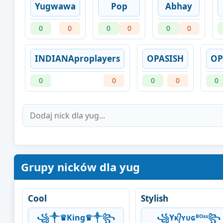
Yugwawa
Pop
Abhay
0
0
0
0
0
0
INDIANAproplayers
OPASISH
OP
0
0
0
0
0
Grupy nicków dla yug
Cool
Stylish
꧁༒♛King♛༒꧂
꧁Yᴋ᭄ʏᴜɢᴮᴼˢˢ꧂