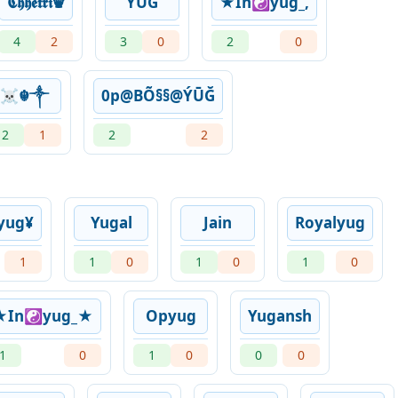
𝕮𝖍𝖍𝖊𝖙𝖗𝖎♛
YUG
★In☯yug_,
4
2
3
0
2
0
☠︎☬༒
0p@BÕ§§@ÝŪĞ
2
1
2
2
yug¥
Yugal
Jain
Royalyug
1
1
0
1
0
1
0
★In☯yug_★
Opyug
Yugansh
1
0
1
0
0
0