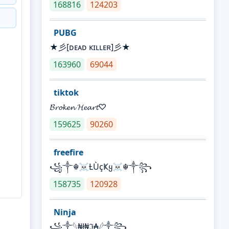
168816
124203
PUBG
★彡[ᴅᴇᴀᴅ ᴋɪʟʟᴇʀ]彡★
163960
69044
tiktok
𝓑𝓻𝓸𝓴𝓮𝓷 𝓗𝓮𝓪𝓻𝓽♡
159625
90260
freefire
꧁༒☬☠Ƚ︎ÙçҜყ☠︎☬༒꧂
158735
120928
Ninja
꧁⁣༒𓆩₦ł₦ℑ₳𓆪༒꧂