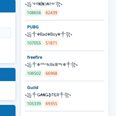
꧁༺₦Ї₦ℑ₳༻꧂
108656
62439
PUBG
꧁༒☬Bad☬Boy☬༒꧂
107055
51871
freefire
꧁༒☬ᶜᴿᴬᶻᵞkíllє®™r☬༒꧂
106502
66968
Guild
꧁༒Ǥ₳₦ǤֆƬᏋЯ༒꧂
105339
69355