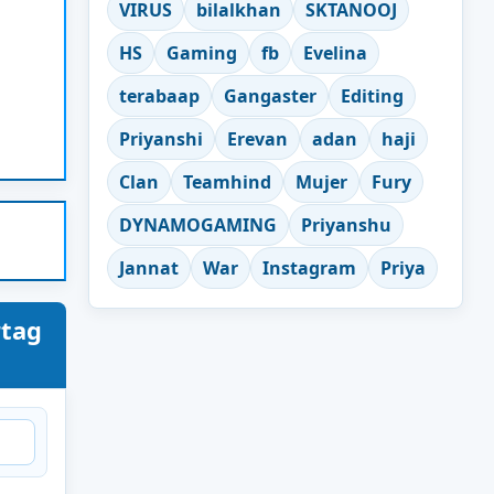
VIRUS
bilalkhan
SKTANOOJ
HS
Gaming
fb
Evelina
terabaap
Gangaster
Editing
Priyanshi
Erevan
adan
haji
Clan
Teamhind
Mujer
Fury
DYNAMOGAMING
Priyanshu
Jannat
War
Instagram
Priya
rtag