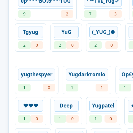
0p^^^^BÕ§§^^^ÝÜG
ᵀᴺᴹㅤƬʜᴇ_Yugㅤ✓
9
2
7
3
Tgyug
YuG
(_YUG_)●
2
0
2
0
2
0
yugthespyer
Yugdarkromio
Op€
1
0
1
1
1
❤️❤️❤️
Deep
Yugpatel
1
0
1
0
1
0