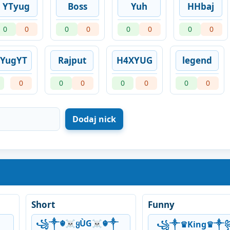
YTyug
Boss
Yuh
HHbaj
0
0
0
0
0
0
0
0
YugYT
Rajput
H4XYUG
legend
0
0
0
0
0
0
0
Short
Funny
꧁༒☬☠ყÙG☠︎☬༒
꧁༒♛King♛༒