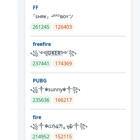
FF
『sʜʀᴋ』•ᴮᴬᴰʙᴏʏツ
261245
126403
freefire
꧁༺J꙰O꙰K꙰E꙰R꙰༻꧂
237441
174369
PUBG
꧁༒☬sunny☬༒꧂
235636
166217
fire
꧁༒☬ᤂℌ໔ℜ؏ৡ☬༒꧂
214952
152115