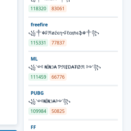
118320
83061
freefire
꧁༒☬₣ℜøźєη•₣ℓα₥єֆ☬༒꧂
115331
77837
ML
꧁༺ ₦Ї₦ℑ₳ ƤℜɆĐ₳₮Øℜ ༻꧂
111459
66776
PUBG
꧁༺₦Ї₦ℑ₳༻꧂
109984
50825
FF