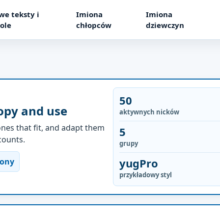
we teksty i
Imiona
Imiona
ole
chłopców
dziewczyn
50
opy and use
aktywnych nicków
nes that fit, and adapt them
5
ccounts.
grupy
yugPro
rony
przykładowy styl