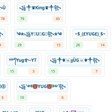
꧂Ù
꧁༒♛King♛༒꧂
78
79
45
꧂
༄✯꧁Y⃠U⃠G⃠꧂✯༄
~$_(£YUG£)_$~
9
29
15
26
14
ᴹᴿ°᭄Yug࿐YT
꧁༒☬☠ყÙG☠︎☬༒꧂
15
3
15
7
ⓞⓢ
꧁༺👹YUG👹༻꧂
5
10
6