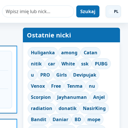
Szukaj
PL
Ostatnie nicki
Huliganka
among
Catan
nitik
car
White
ssk
PUBG
u
PRO
Girls
Devipujak
Venox
Free
Tenma
nu
Scorpion
Jayhanuman
Anjel
radiation
donatik
NasirKing
Bandit
Daniar
BD
mope