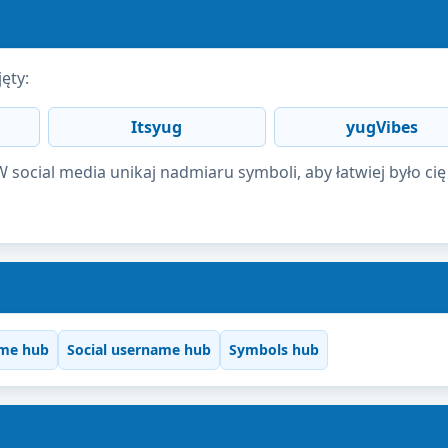
ęty:
Itsyug
yugVibes
social media unikaj nadmiaru symboli, aby łatwiej było cię
me hub
Social username hub
Symbols hub