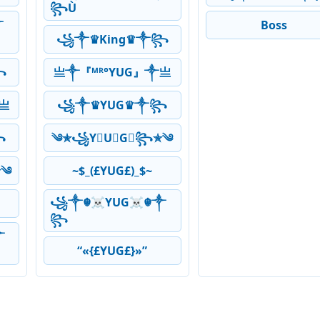
꧂Ù
༒
Boss
꧁༒♛King♛༒꧂
꧂
亗༒『ᴹᴿ°YUG』༒亗
亗
꧁༒♛YUG♛༒꧂
꧂
༄✯꧁Y⃠U⃠G⃠꧂✯༄
✯༄
~$_(£YUG£)_$~
꧁༒☬☠YUG☠︎☬༒
꧂
༒
“«{£YUG£}»”