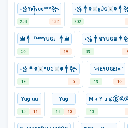
꧁Yᴋ᭄ʏᴜɢᴮᴼˢˢ꧂
꧁༒☬☠ყÙG☠︎☬༒
253
132
202
亗༒『ᴹᴿ°YUG』༒亗
꧁༒♛YUG♛༒
56
19
39
꧁༒☬☠YUG☠︎☬༒꧂
“«{£YUG£}»”
19
6
19
10
Yugluu
Yug
ＭｋＹｕｇⒷⓞ
15
11
14
10
13