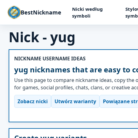
Nicki według
Stylo
BestNickname
symboli
symb
Nick - yug
NICKNAME USERNAME IDEAS
yug nicknames that are easy to c
Use this page to compare nickname ideas, copy the o
for games, social profiles, chats, clans, or creative a
Zobacz nicki
Utwórz warianty
Powiązane st
Create yug variants