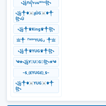
꧁Yᴋ᭄ʏᴜɢᴮᴼˢˢ꧂
꧁༒☬☠ყÙG☠︎☬༒
꧂Ù
꧁༒♛King♛༒꧂
亗༒『ᴹᴿ°YUG』༒亗
꧁༒♛YUG♛༒꧂
༄✯꧁Y⃠U⃠G⃠꧂✯༄
~$_(£YUG£)_$~
꧁༒☬☠YUG☠︎☬༒
꧂