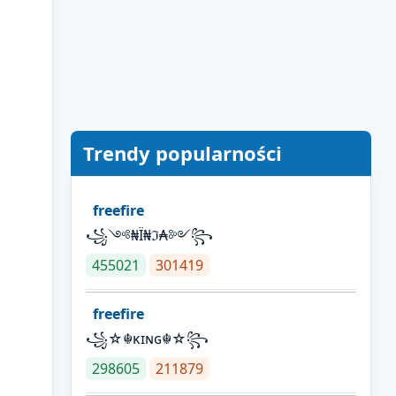
Trendy popularności
freefire
꧁༺₦Ї₦ℑ₳༻꧂
455021
301419
freefire
꧁☆☬κɪɴɢ☬☆꧂
298605
211879